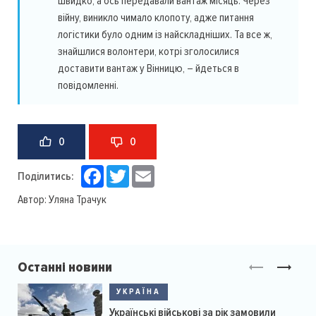
швидко, а ось передавали вантаж місяць. Через
війну, виникло чимало клопоту, адже питання
логістики було одним із найскладніших. Та все ж,
знайшлися волонтери, котрі зголосилися
доставити вантаж у Вінницю, – йдеться в
повідомленні.
0
0
Facebook
Twitter
Email
Поділитись:
Автор:
Уляна Трачук
Останні новини
УКРАЇНА
Українські військові за рік замовили