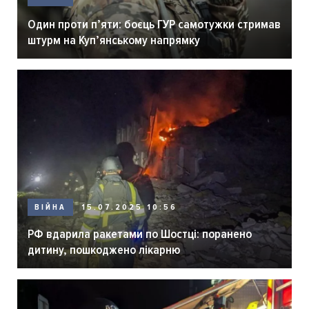
Один проти п’яти: боєць ГУР самотужки стримав
штурм на Куп’янському напрямку
ВІЙНА
15.07.2025 10:56
РФ вдарила ракетами по Шостці: поранено
дитину, пошкоджено лікарню