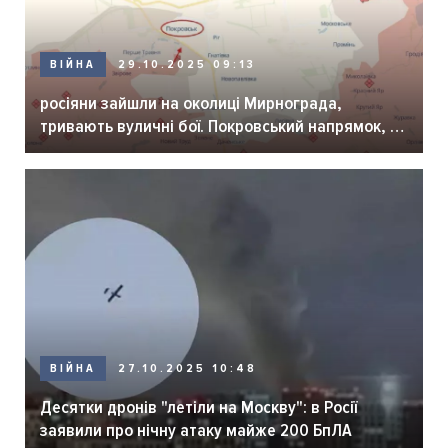
ВІЙНА
29.10.2025 09:13
росіяни зайшли на околиці Мирнограда,
тривають вуличні бої. Покровський напрямок, –
речник угрупування військ «Схід» Шаповал
ВІЙНА
27.10.2025 10:48
Десятки дронів "летіли на Москву": в Росії
заявили про нічну атаку майже 200 БпЛА