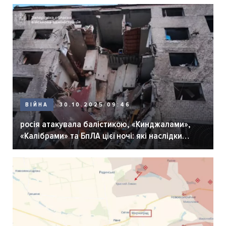
ВІЙНА
30.10.2025 09:46
росія атакувала балістикою, «Кинджалами»,
«Калібрами» та БпЛА цієї ночі: які наслідки
внаслідок агресії