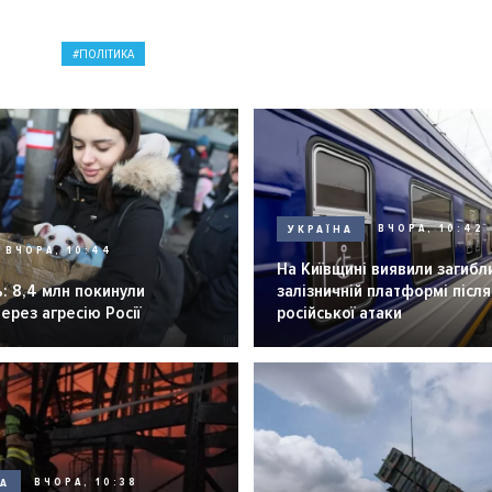
ПОЛІТИКА
УКРАЇНА
ВЧОРА, 10:42
ВЧОРА, 10:44
На Київщині виявили загибл
: 8,4 млн покинули
залізничній платформі після
через агресію Росії
російської атаки
НА
ВЧОРА, 10:38