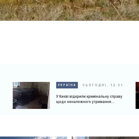
9
СЬОГОДНІ, 12:31
УКРАЇНА
У Києві відкрили кримінальну справу
щодо неналежного утримання
доберманів у розпліднику