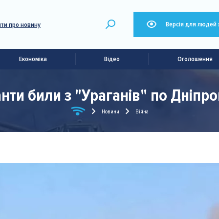
Версія для людей 
ти про новину
Економіка
Відео
Оголошення
анти били з "Ураганів" по Дніпр
Новини
Війна