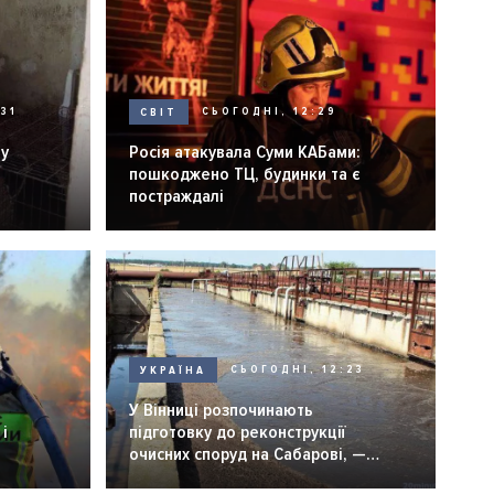
31
СВІТ
СЬОГОДНІ, 12:29
ну
Росія атакувала Суми КАБами:
пошкоджено ТЦ, будинки та є
постраждалі
УКРАЇНА
СЬОГОДНІ, 12:23
6
У Вінниці розпочинають
і
підготовку до реконструкції
очисних споруд на Сабарові, —
мер Вінниці.