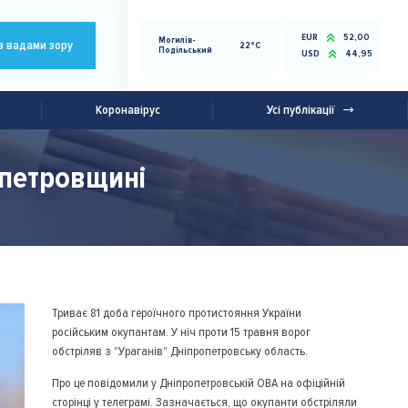
EUR
52,00
Могилів-
з вадами зору
22°C
Подільський
USD
44,95
Коронавірус
Усі публікації
опетровщині
Триває 81 доба героїчного протистояння України
російським окупантам. У ніч проти 15 травня ворог
обстріляв з "Ураганів" Дніпропетровську область.
Про це повідомили у Дніпропетровській ОВА на офіційній
сторінці у телеграмі. Зазначається, що окупанти обстріляли