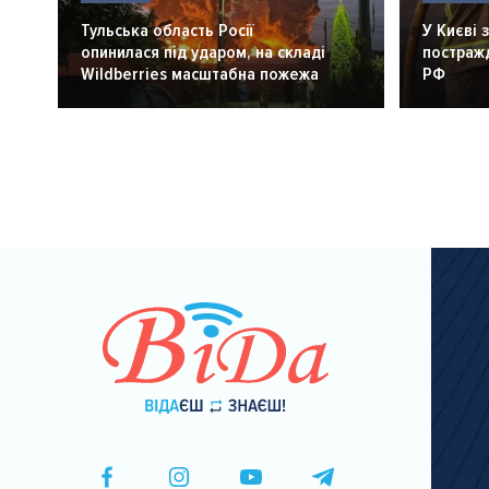
Тульська область Росії
У Києві 
опинилася під ударом, на складі
постражд
Wildberries масштабна пожежа
РФ
Розбивка
на
сторінки