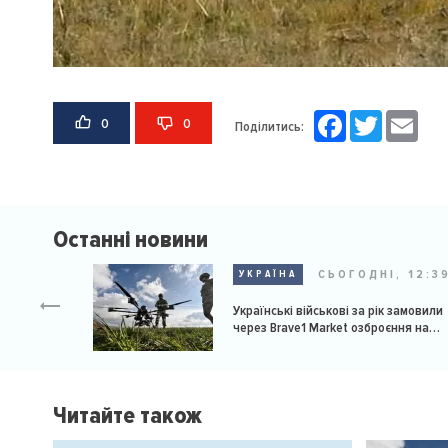
Facebook
Twitter
Email
0
0
Поділитись:
Останні новини
СЬОГОДНІ, 12:3
УКРАЇНА
Українські військові за рік замовили
через Brave1 Market озброєння на
мільярд доларів
Читайте також