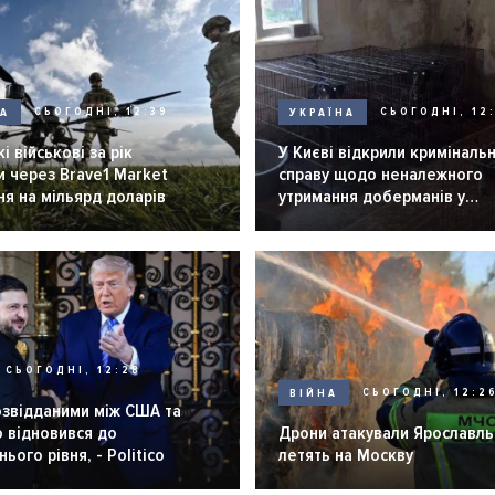
НА
СЬОГОДНІ, 12:39
УКРАЇНА
СЬОГОДНІ, 12:
і військові за рік
У Києві відкрили криміналь
 через Brave1 Market
справу щодо неналежного
я на мільярд доларів
утримання доберманів у
розпліднику
СЬОГОДНІ, 12:28
ВІЙНА
СЬОГОДНІ, 12:2
озвідданими між США та
 відновився до
Дрони атакували Ярославль 
ього рівня, - Politico
летять на Москву