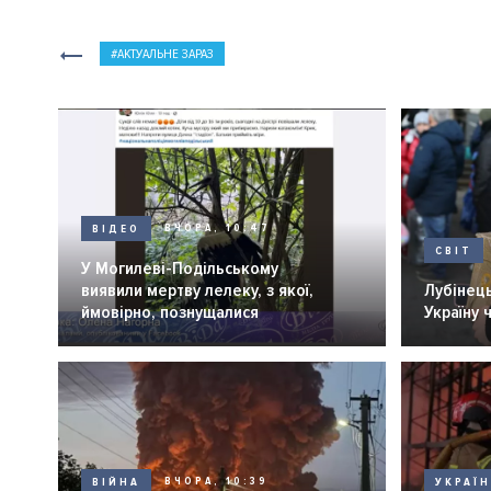
АКТУАЛЬНЕ ЗАРАЗ
ВІДЕО
ВЧОРА, 10:47
СВІТ
У Могилеві-Подільському
виявили мертву лелеку, з якої,
Лубінець
ймовірно, познущалися
Україну 
ВІЙНА
ВЧОРА, 10:39
УКРАЇ