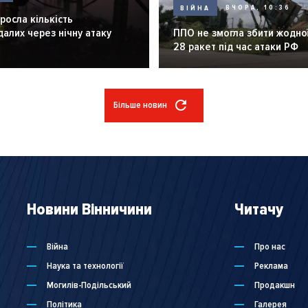
ВІЙНА
ВЧОРА, 10:36
зросла кількість
алих через нічну атаку
ППО не змогла збити жодної
28 ракет під час атаки РФ
Більше новин
Новини Вінничини
Читачу
Війна
Про нас
Наука та технології
Реклама
Могилів-Подільський
Продакшн
Політика
Галерея