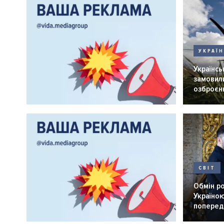
УКРАЇ
Українськ
замовили
озброєнн
СВІТ
Обмін р
Україною
попередн