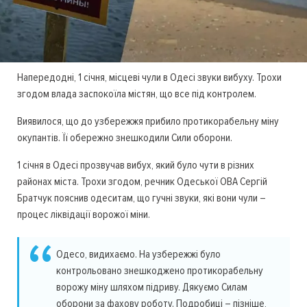
Напередодні, 1 січня, місцеві чули в Одесі звуки вибуху. Трохи
згодом влада заспокоїла містян, що все під контролем.
Виявилося, що до узбережжя прибило протикорабельну міну
окупантів. Її обережно знешкодили Сили оборони.
1 січня в Одесі прозвучав вибух, який було чути в різних
районах міста. Трохи згодом, речник Одеської ОВА Сергій
Братчук пояснив одеситам, що гучні звуки, які вони чули –
процес ліквідації ворожої міни.
Одесо, видихаємо. На узбережжі було
контрольовано знешкоджено протикорабельну
ворожу міну шляхом підриву. Дякуємо Силам
оборони за фахову роботу. Подробиці – пізніше,