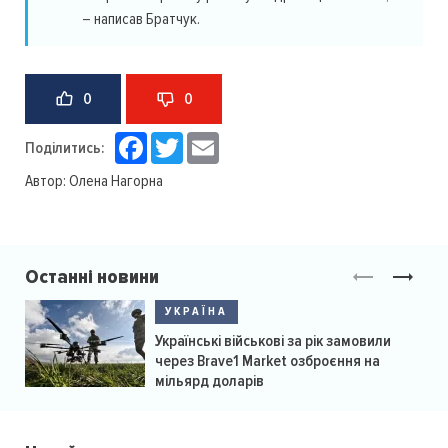
– написав Братчук.
0
0
Facebook
Twitter
Email
Поділитись:
Автор:
Олена Нагорна
Останні новини
УКРАЇНА
Українські військові за рік замовили
через Brave1 Market озброєння на
мільярд доларів