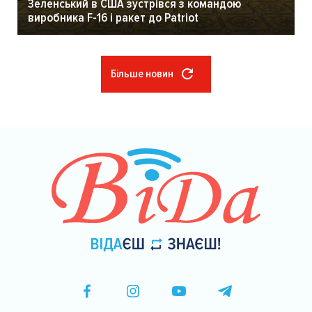
Зеленський в США зустрівся з командою
виробника F-16 і ракет до Patriot
Більше новин
Розбивка
на
сторінки