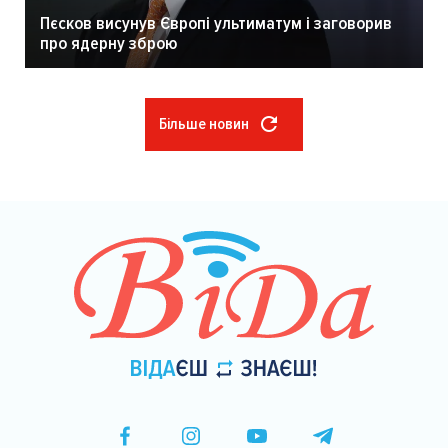
Пєсков висунув Європі ультиматум і заговорив
про ядерну зброю
Більше новин
Розбивка
на
сторінки