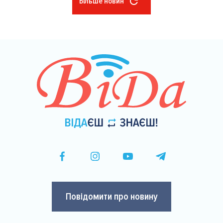
Більше новин
Розбивка
на
сторінки
Повідомити про новину