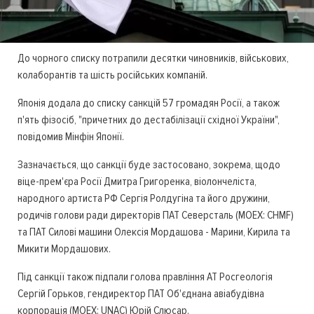
До чорного списку потрапили десятки чиновників, військових,
колаборантів та шість російських компаній.
Японія додала до списку санкцій 57 громадян Росії, а також
п'ять фізосіб, "причетних до дестабілізації східної України",
повідомив Мінфін Японії.
Зазначається, що санкції буде застосовано, зокрема, щодо
віце-прем'єра Росії Дмитра Григоренка, віолончеліста,
народного артиста РФ Сергія Ролдугіна та його дружини,
родичів голови ради директорів ПАТ Северсталь (MOEX: CHMF)
та ПАТ Силові машини Олексія Мордашова - Марини, Кирила та
Микити Мордашових.
Під санкції також підпали голова правління АТ Росгеологія
Сергій Горьков, гендиректор ПАТ Об'єднана авіабудівна
корпорація (MOEX: UNAC) Юрій Слюсар.