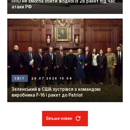
ППО не змогла збити жодної із 28 ракет під час
атаки РФ
29.07.2026 10:04
СВІТ
Зеленський в США зустрівся з командою
виробника F-16 і ракет до Patriot
Більше новин
Розбивка
на