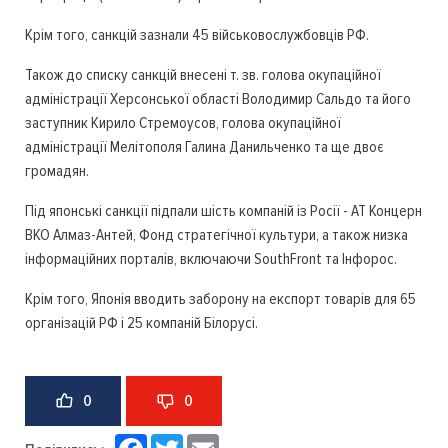
Крім того, санкцій зазнали 45 військовослужбовців РФ.
Також до списку санкцій внесені т. зв. голова окупаційної
адміністрації Херсонської області Володимир Сальдо та його
заступник Кирило Стремоусов, голова окупаційної
адміністрації Мелітополя Галина Данильченко та ще двоє
громадян.
Під японські санкції підпали шість компаній із Росії - АТ Концерн
ВКО Алмаз-Антей, Фонд стратегічної культури, а також низка
інформаційних порталів, включаючи SouthFront та Інфорос.
Крім того, Японія вводить заборону на експорт товарів для 65
організацій РФ і 25 компаній Білорусі.
0
0
Facebook
Twitter
Email