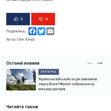
0
0
Facebook
Twitter
Email
Поділитись:
Автор:
Олег Качур
Останні новини
УКРАЇНА
Українські військові за рік замовили
через Brave1 Market озброєння на
мільярд доларів
Читайте також