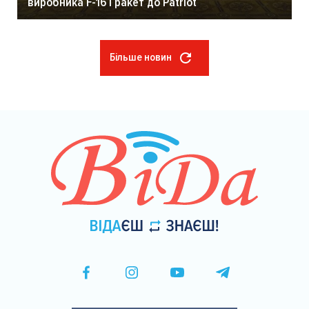
виробника F-16 і ракет до Patriot
Більше новин
Розбивка
на
сторінки