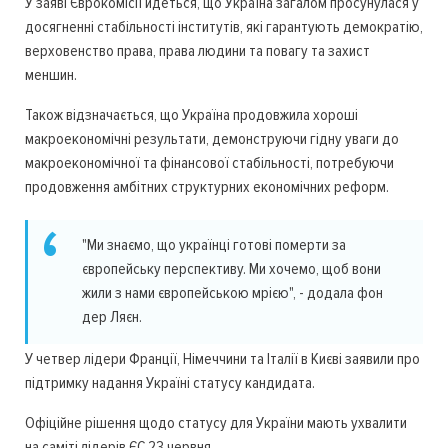
У заяві Єврокомісії йдеться, що Україна загалом просунулася у
досягненні стабільності інститутів, які гарантують демократію,
верховенство права, права людини та повагу та захист
меншин.
Також відзначається, що Україна продовжила хороші
макроекономічні результати, демонструючи гідну уваги до
макроекономічної та фінансової стабільності, потребуючи
продовження амбітних структурних економічних реформ.
"Ми знаємо, що українці готові померти за
європейську перспективу. Ми хочемо, щоб вони
жили з нами європейською мрією", - додала фон
дер Ляєн.
У четвер лідери Франції, Німеччини та Італії в Києві заявили про
підтримку надання Україні статусу кандидата.
Офіційне рішення щодо статусу для України мають ухвалити
на саміті лідерів ЄС 23 червня.