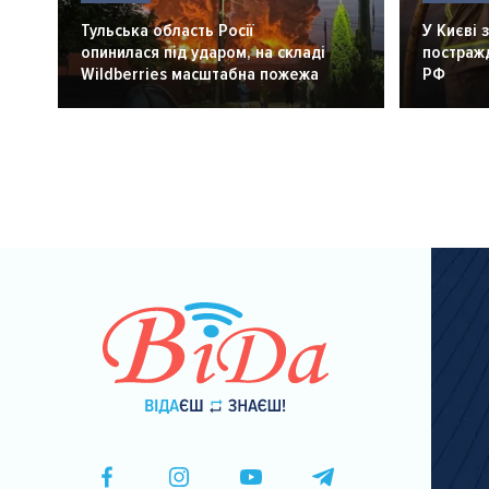
Тульська область Росії
У Києві 
опинилася під ударом, на складі
постражд
Wildberries масштабна пожежа
РФ
Розбивка
на
сторінки