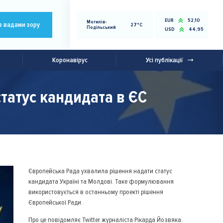
EUR
52,10
Могилів-
з вадами зору
27°C
Подільський
USD
44,95
Коронавірус
Усі публікації
татус кандидата в ЄС
Європейська Рада ухвалила рішення надати статус
кандидата Україні та Молдові. Таке формулювання
використовується в останньому проекті рішення
Європейської Ради.
Про це повідомляє Twitter журналіста Рікарда Йозвяка.