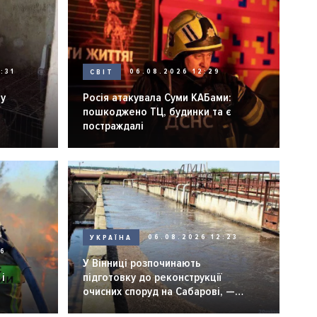
:31
СВІТ
06.08.2026 12:29
ну
Росія атакувала Суми КАБами:
пошкоджено ТЦ, будинки та є
постраждалі
УКРАЇНА
06.08.2026 12:23
26
У Вінниці розпочинають
і
підготовку до реконструкції
очисних споруд на Сабарові, —
мер Вінниці.