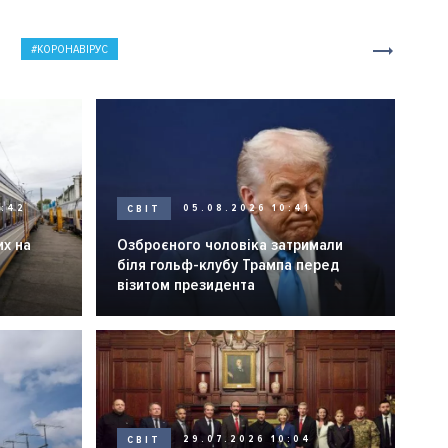
КОРОНАВІРУС
0:42
СВІТ
05.08.2026 10:41
их на
Озброєного чоловіка затримали
біля гольф-клубу Трампа перед
візитом президента
СВІТ
29.07.2026 10:04