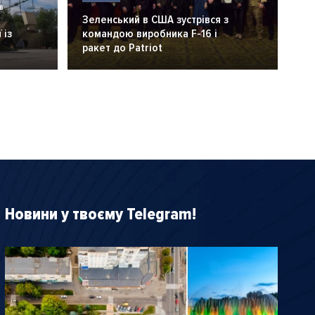
6
Зеленський в США зустрівся з
 із
командою виробника F-16 і
ракет до Patriot
Новини у твоєму Telegram!