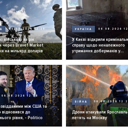
НА
06.08.2026 12:39
УКРАЇНА
06.08.2026 12
і військові за рік
У Києві відкрили криміналь
 через Brave1 Market
справу щодо неналежного
я на мільярд доларів
утримання доберманів у
розпліднику
06.08.2026 12:28
ВІЙНА
06.08.2026 12:
озвідданими між США та
 відновився до
Дрони атакували Ярославль 
ього рівня, - Politico
летять на Москву