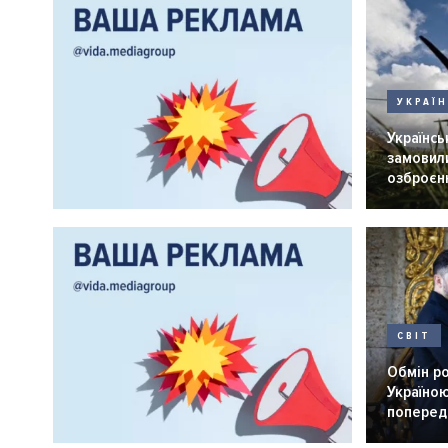
УКРАЇ
Українськ
замовили
озброєнн
СВІТ
Обмін р
Україною
попередн