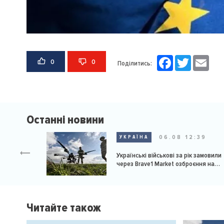
Facebook
Twitter
Email
0
0
Поділитись:
Останні новини
06.08 12:39
УКРАЇНА
Українські військові за рік замовили
через Brave1 Market озброєння на
мільярд доларів
Читайте також