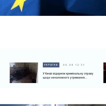
06.08 12:31
УКРАЇНА
У Києві відкрили кримінальну справу
щодо неналежного утримання
доберманів у розпліднику