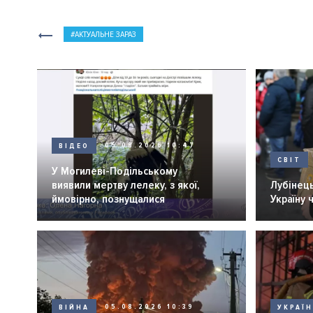
АКТУАЛЬНЕ ЗАРАЗ
ВІДЕО
05.08.2026 10:47
СВІТ
У Могилеві-Подільському
виявили мертву лелеку, з якої,
Лубінець
ймовірно, познущалися
Україну 
ВІЙНА
05.08.2026 10:39
УКРАЇ