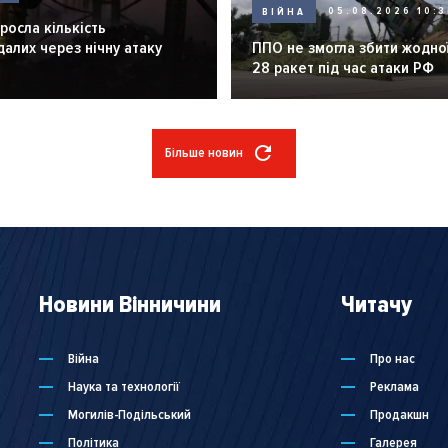
ВІЙНА
05.08.2026 10:3
зросла кількість
алих через нічну атаку
ППО не змогла збити жодної
28 ракет під час атаки РФ
Більше новин
Новини Вінничини
Читачу
Війна
Про нас
Наука та технології
Реклама
Могилів-Подільський
Продакшн
Політика
Галерея