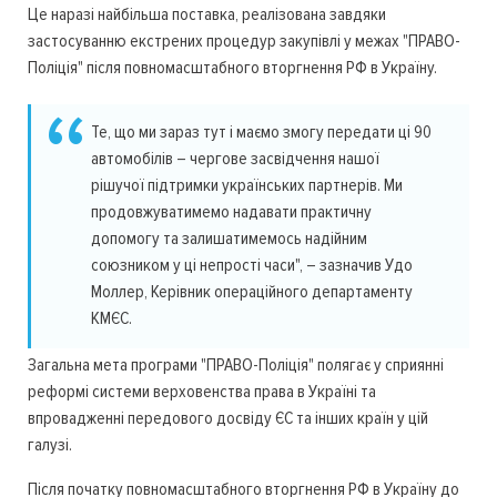
Це наразі найбільша поставка, реалізована завдяки
застосуванню екстрених процедур закупівлі у межах "ПРАВО-
Поліція" після повномасштабного вторгнення РФ в Україну.
Те, що ми зараз тут і маємо змогу передати ці 90
автомобілів – чергове засвідчення нашої
рішучої підтримки українських партнерів. Ми
продовжуватимемо надавати практичну
допомогу та залишатимемось надійним
союзником у ці непрості часи", – зазначив Удо
Моллер, Керівник операційного департаменту
КМЄС.
Загальна мета програми "ПРАВО-Поліція" полягає у сприянні
реформі системи верховенства права в Україні та
впровадженні передового досвіду ЄС та інших країн у цій
галузі.
Після початку повномасштабного вторгнення РФ в Україну до