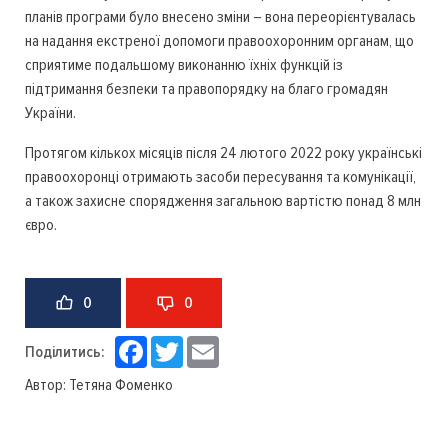
планів програми було внесено зміни – вона переорієнтувалась
на надання екстреної допомоги правоохоронним органам, що
сприятиме подальшому виконанню їхніх функцій із
підтримання безпеки та правопорядку на благо громадян
України.
Протягом кількох місяців після 24 лютого 2022 року українські
правоохоронці отримають засоби пересування та комунікації,
а також захисне спорядження загальною вартістю понад 8 млн
євро.
0
0
Facebook
Twitter
Email
Поділитись:
Автор:
Тетяна Фоменко