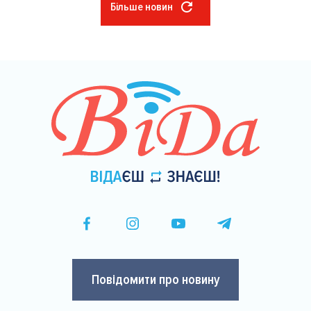
Більше новин
Розбивка
на
сторінки
Повідомити про новину