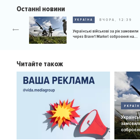
Останні новини
ВЧОРА, 12:39
УКРАЇНА
Українські військові за рік замовили
через Brave1 Market озброєння на
мільярд доларів
Читайте також
УКРАЇ
Українськ
замовили
озброєнн