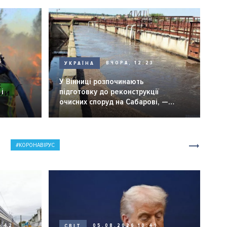
УКРАЇНА
ВЧОРА, 12:23
У Вінниці розпочинають
і
підготовку до реконструкції
очисних споруд на Сабарові, —
мер Вінниці.
КОРОНАВІРУС
0:42
СВІТ
05.08.2026 10:41