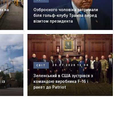
их на
Озброєного чоловіка затримали
біля гольф-клубу Трампа перед
візитом президента
СВІТ
29.07.2026 10:04
6
Зеленський в США зустрівся з
 із
командою виробника F-16 і
ракет до Patriot