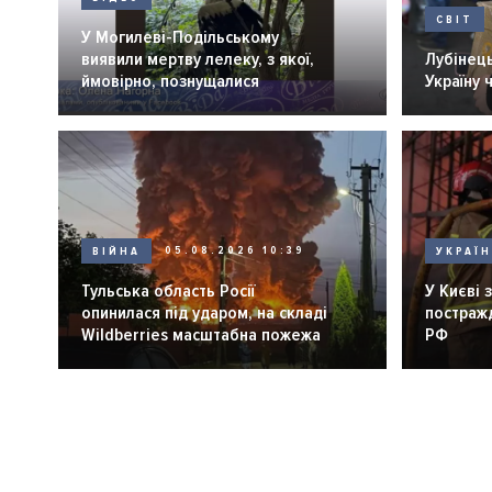
СВІТ
У Могилеві-Подільському
виявили мертву лелеку, з якої,
Лубінець
ймовірно, познущалися
Україну 
ВІЙНА
05.08.2026 10:39
УКРАЇ
Тульська область Росії
У Києві 
опинилася під ударом, на складі
постражд
Wildberries масштабна пожежа
РФ
Розбивка
на
сторінки