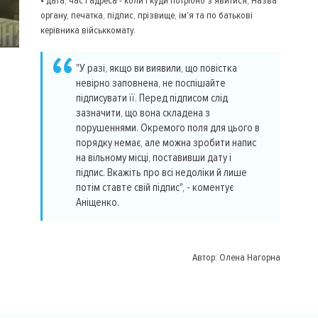
• дата, час і адреса - коли і куди потрібно з'явитися; Назва
органу, печатка, підпис, прізвище, ім'я та по батькові
керівника військкомату.
"У разі, якщо ви виявили, що повістка
невірно заповнена, не поспішайте
підписувати її. Перед підписом слід
зазначити, що вона складена з
порушеннями. Окремого поля для цього в
порядку немає, але можна зробити напис
на вільному місці, поставивши дату і
підпис. Вкажіть про всі недоліки й лише
потім ставте свій підпис", - коментує
Аніщенко.
Автор:
Олена Нагорна