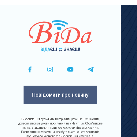
Повідомити про новину
Використання будь-яких матеріалів, розміщених на сайті,
дозволяється за умови посилання на vida.vn.ua. Обов'язкове
пряме, відкрите для пошукових систем гіперпосилання.
Посилання на vida.vn.ua має бути вказано незалежно від
повного або часткового використання матеріалів.