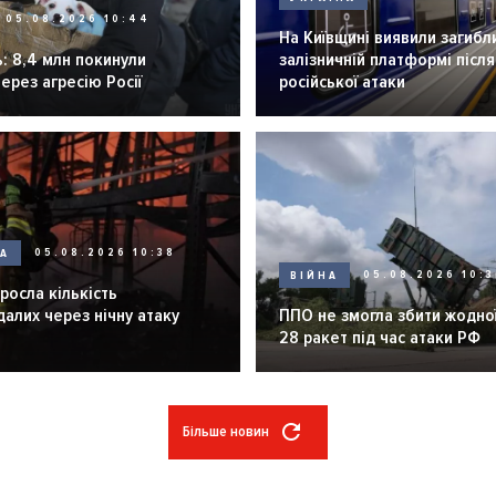
05.08.2026 10:44
На Київщині виявили загибл
: 8,4 млн покинули
залізничній платформі після
через агресію Росії
російської атаки
НА
05.08.2026 10:38
ВІЙНА
05.08.2026 10:3
зросла кількість
алих через нічну атаку
ППО не змогла збити жодної
28 ракет під час атаки РФ
Більше новин