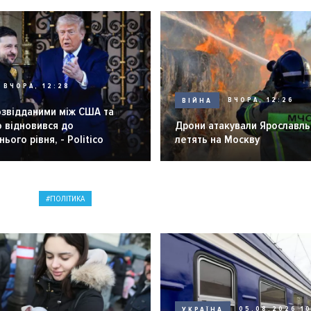
ВЧОРА, 12:28
ВІЙНА
ВЧОРА, 12:26
озвідданими між США та
 відновився до
Дрони атакували Ярославль 
ього рівня, - Politico
летять на Москву
ПОЛІТИКА
УКРАЇНА
05.08.2026 1