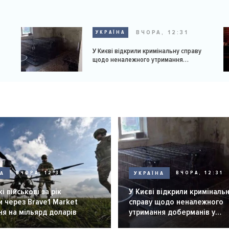
ВЧОРА, 12:31
УКРАЇНА
У Києві відкрили кримінальну справу
щодо неналежного утримання
доберманів у розпліднику
НА
ВЧОРА, 12:39
УКРАЇНА
ВЧОРА, 12:31
і військові за рік
У Києві відкрили криміналь
 через Brave1 Market
справу щодо неналежного
я на мільярд доларів
утримання доберманів у
розпліднику