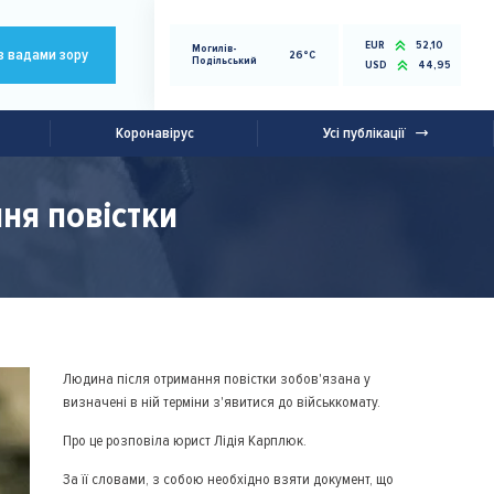
EUR
52,10
Могилів-
з вадами зору
26°C
Подільський
USD
44,95
Коронавірус
Усі публікації
ня повістки
Людина після отримання повістки зобов'язана у
визначені в ній терміни з'явитися до військкомату.
Про це розповіла юрист Лідія Карплюк.
За її словами, з собою необхідно взяти документ, що