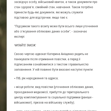
засвідчує особу, військовий квиток, а також документи про
стан здоров'я, сімейний стан, навчання. Також потрібно
принести будь-які документи, які можуть служити
підставою для відстрочки, якщо такі є.
"Підсумком такого візиту може бути всього лише уточнення
або з'ясування облікових даних особи", - зазначає
експерт.
ЧИТАЙТЕ ТАКОЖ:
Своєю чергою адвокат Катерина Аніщенко радить не
панікувати після отримання повістки, а перед її
підписанням ознайомитися з текстом і правильністю
заповнення. У ній повинні бути вказані наступні пункти:
• ПІБ, рік народження та адреса;
• місце роботи; вид повістки (уточнення облікових даних,
проходження медкомісії, прибуття до територіального
центру комплектування та соціальної підтримки (раніше -
військкомат), призов на військову службу);