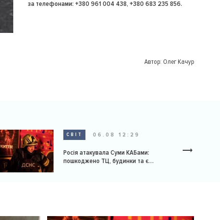
за телефонами: +380 961 004 438, +380 683 235 856.
Автор:
Олег Качур
06.08 12:29
СВІТ
Росія атакувала Суми КАБами:
пошкоджено ТЦ, будинки та є
постраждалі