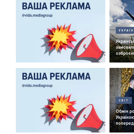
УКРАЇ
Українськ
замовили
озброєнн
СВІТ
Обмін р
Україною
попередн