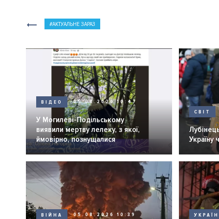
АКТУАЛЬНЕ ЗАРАЗ
ВІДЕО
05.08.2026 10:47
СВІТ
У Могилеві-Подільському
виявили мертву лелеку, з якої,
Лубінець
ймовірно, познущалися
Україну 
ВІЙНА
05.08.2026 10:39
УКРАЇ