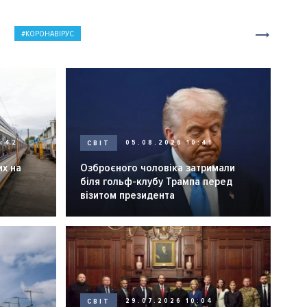
КОРОНАВІРУС
0:42
СВІТ
05.08.2026 10:41
их на
Озброєного чоловіка затримали
біля гольф-клубу Трампа перед
візитом президента
СВІТ
29.07.2026 10:04