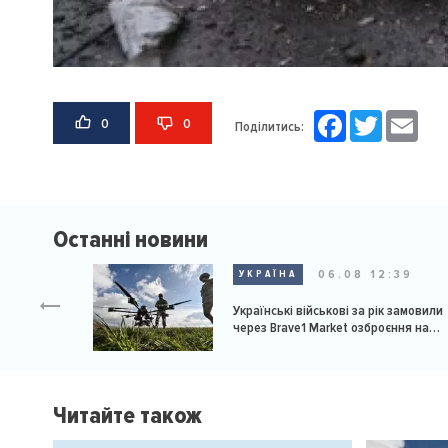
Facebook
Twitter
Email
0
0
Поділитись:
Останні новини
06.08 12:39
УКРАЇНА
Українські військові за рік замовили
через Brave1 Market озброєння на
мільярд доларів
Читайте також