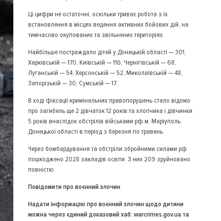
Ці цифри не остаточні, оскільки триває робота з їх
встановлення в місцях ведення активних бойових дій, на
тимчасово окупованих та звільнених територіях.
Найбільше постраждало дітей у Донецькій області — 301,
Харківській — 170, Київській — 116, Чернігівській — 68,
Луганській — 54, Херсонській — 52, Миколаївській — 48,
Запорізькій — 30, Сумській — 17.
В ході фіксації кримінальних правопорушень стало відомо
про загибель ще 2 дівчаток 12 років та хлопчика і дівчинки
5 років внаслідок обстрілів військами рф м. Маріуполь
Донецької області в період з березня по травень.
Через бомбардування та обстріли збройними силами рф
пошкоджено 2028 закладів освіти. З них 209 зруйновано
повністю.
Повідомити про воєнний злочин
Надати інформацію про воєнний злочин щодо дитини
можна через єдиний доказовий хаб: warcrimes.gov.ua та