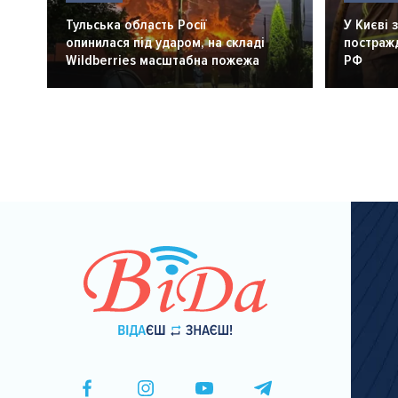
Тульська область Росії
У Києві 
опинилася під ударом, на складі
постражд
Wildberries масштабна пожежа
РФ
Розбивка
на
сторінки