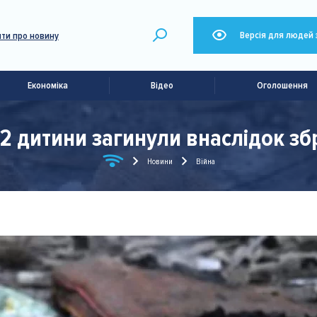
Версія для людей 
ти про новину
Економіка
Відео
Оголошення
 дитини загинули внаслідок збро
Новини
Війна