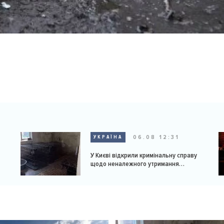
06.08 12:31
УКРАЇНА
У Києві відкрили кримінальну справу
щодо неналежного утримання
доберманів у розпліднику