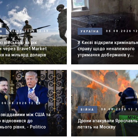
НА
06.08.2026 12:39
УКРАЇНА
06.08.2026 12
і військові за рік
У Києві відкрили криміналь
 через Brave1 Market
справу щодо неналежного
я на мільярд доларів
утримання доберманів у
розпліднику
06.08.2026 12:28
ВІЙНА
06.08.2026 12:
озвідданими між США та
 відновився до
Дрони атакували Ярославль 
ього рівня, - Politico
летять на Москву