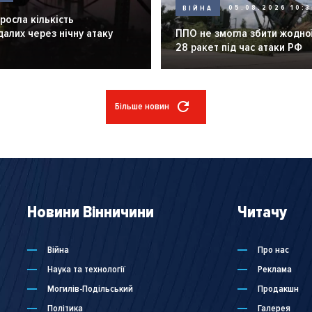
ВІЙНА
05.08.2026 10:3
зросла кількість
алих через нічну атаку
ППО не змогла збити жодної
28 ракет під час атаки РФ
Більше новин
Новини Вінничини
Читачу
Війна
Про нас
Наука та технології
Реклама
Могилів-Подільський
Продакшн
Політика
Галерея