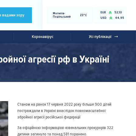
EUR
52,10
Могилів-
з вадами зору
23°C
Подільський
USD
44,95
Коронавірус
Усі публікації
йної агресії рф в Україні
Станом на ранок 17 червня 2022 року більше 900 дітей
постраждали в Україні внаслідок повномасштабної
збройної агресії російської федерації
За офіційною інформацією ювенальних прокурорів 322
дитини загинуло та понад 581 поранено.