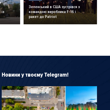
6
Зеленський в США зустрівся з
 із
командою виробника F-16 і
ракет до Patriot
Новини у твоєму Telegram!