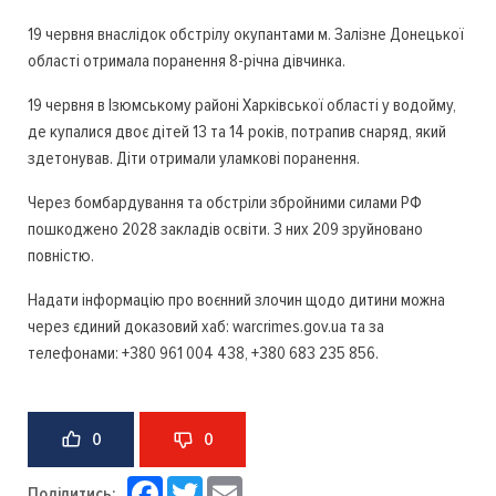
19 червня внаслідок обстрілу окупантами м. Залізне Донецької
області отримала поранення 8-річна дівчинка.
19 червня в Ізюмському районі Харківської області у водойму,
де купалися двоє дітей 13 та 14 років, потрапив снаряд, який
здетонував. Діти отримали уламкові поранення.
Через бомбардування та обстріли збройними силами РФ
пошкоджено 2028 закладів освіти. З них 209 зруйновано
повністю.
Надати інформацію про воєнний злочин щодо дитини можна
через єдиний доказовий хаб: warcrimes.gov.ua та за
телефонами: +380 961 004 438, +380 683 235 856.
0
0
Facebook
Twitter
Email
Поділитись: