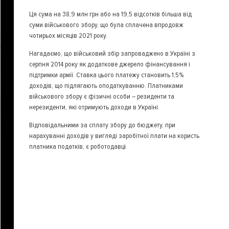
Ця сума на 38,9 млн грн або на 19,5 відсотків більша від
суми військового збору, що була сплачена впродовж
чотирьох місяців 2021 року.
Нагадаємо, що військовий збір запроваджено в Україні з
серпня 2014 року як додаткове джерело фінансування і
підтримки армії. Ставка цього платежу становить 1,5%
доходів, що підлягають оподаткуванню. Платниками
військового збору є фізичні особи – резиденти та
нерезиденти, які отримують доходи в Україні.
Відповідальними за сплату збору до бюджету, при
нарахуванні доходів у вигляді заробітної плати на користь
платника податків, є роботодавці.