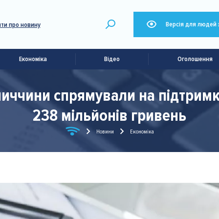
Версія для людей 
ти про новину
Економіка
Відео
Оголошення
ниччини спрямували на підтримк
238 мільйонів гривень
Новини
Економіка