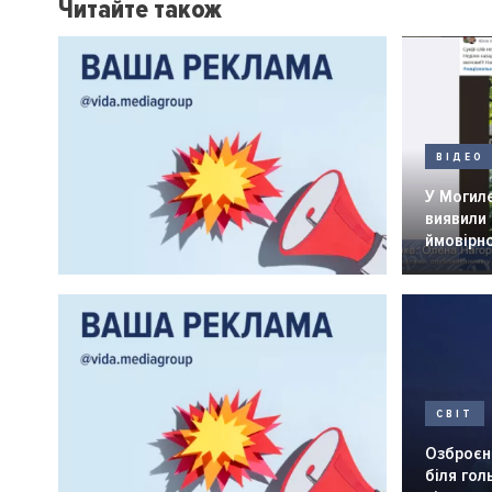
Читайте також
ВІДЕО
У Могил
виявили 
ймовірн
СВІТ
Озброєн
біля го