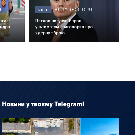
9
СВІТ
08.07.2026 15:53
асає:
Пєсков висунув Європі
андра
ультиматум і заговорив про
ядерну зброю
Новини у твоєму Telegram!