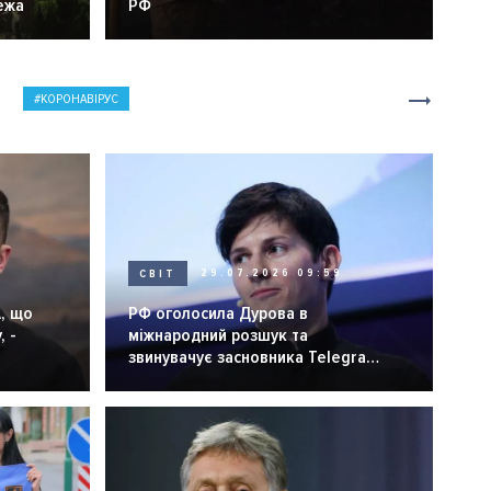
ежа
РФ
КОРОНАВІРУС
СВІТ
29.07.2026 09:59
, що
РФ оголосила Дурова в
, -
міжнародний розшук та
звинувачує засновника Telegram
у "терактах"