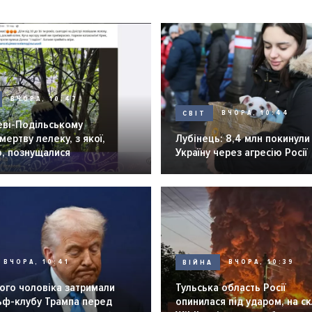
ВЧОРА, 10:47
СВІТ
ВЧОРА, 10:44
еві-Подільському
мертву лелеку, з якої,
Лубінець: 8,4 млн покинули
о, познущалися
Україну через агресію Росії
ВЧОРА, 10:41
ВІЙНА
ВЧОРА, 10:39
ого чоловіка затримали
Тульська область Росії
льф-клубу Трампа перед
опинилася під ударом, на ск