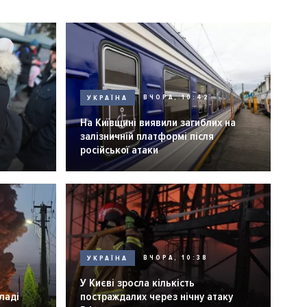
УКРАЇНА
ВЧОРА, 10:42
На Київщині виявили загиблих на
залізничній платформі після
російської атаки
УКРАЇНА
ВЧОРА, 10:38
У Києві зросла кількість
ладі
постраждалих через нічну атаку