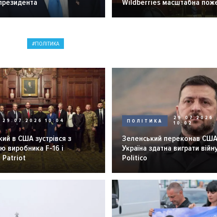
 президента
Wildberries масштабна пож
ПОЛІТИКА
29.07.2026
29.07.2026 10:04
ПОЛІТИКА
10:02
ий в США зустрівся з
Зеленський переконав США
ю виробника F-16 і
Україна здатна виграти війну
 Patriot
Politico