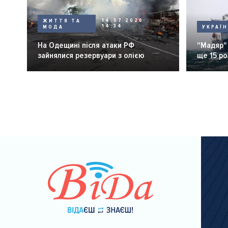
ЖИТТЯ ТА
14.07.2026
14:34
МОДА
УКРАЇ
На Одещині після атаки РФ
"Мадяр"
зайнялися резервуари з олією
ще 15 ро
Розбивка
на
сторінки