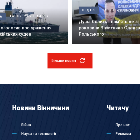
ВІДЕО
14.07.2026 12:4
НА
14.07.2026 14:32
Душа болить і пам'ять не зг
 оголосив про ураження
роковини Захисника Олекс
сійських суден
Рольського
Більше новин
Новини Вінничини
Читачу
Війна
Про нас
Наука та технології
Реклама