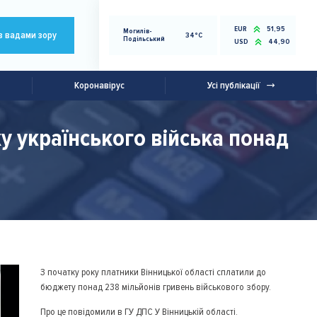
EUR
51,95
Могилів-
з вадами зору
34°C
Подільський
USD
44,90
Коронавірус
Усі публікації
у українського війська понад
З початку року платники Вінницької області сплатили до
бюджету понад 238 мільйонів гривень військового збору.
Про це повідомили в ГУ ДПС У Вінницькій області.