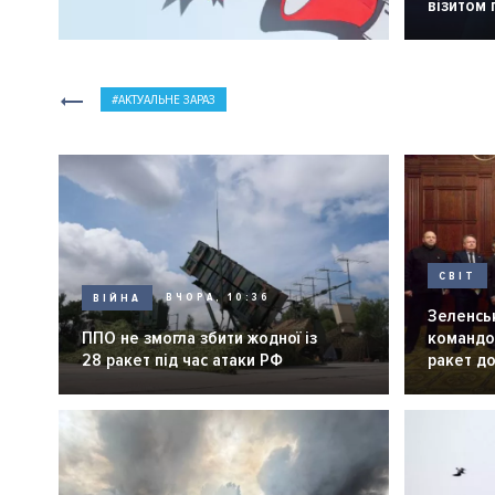
візитом
АКТУАЛЬНЕ ЗАРАЗ
СВІТ
ВІЙНА
ВЧОРА, 10:36
Зеленськ
ППО не змогла збити жодної із
командо
28 ракет під час атаки РФ
ракет до