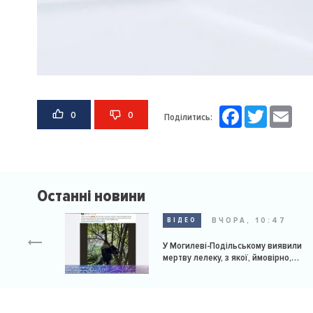
Facebook
Twitter
Email
0
0
Поділитись:
Останні новини
ВЧОРА, 10:47
ВІДЕО
У Могилеві-Подільському виявили
мертву лелеку, з якої, ймовірно,
познущалися