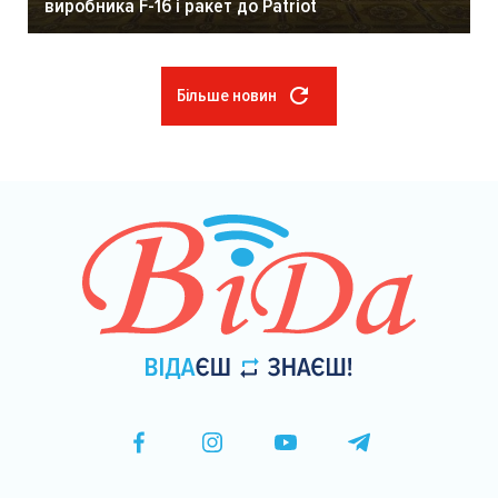
виробника F-16 і ракет до Patriot
Більше новин
Розбивка
на
сторінки