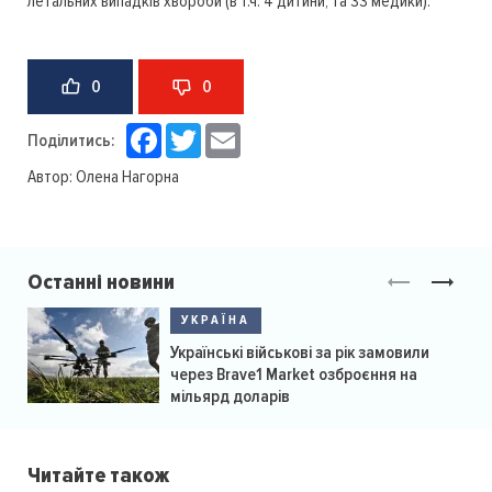
летальних випадків хвороби (в т.ч. 4 дитини, та 33 медики).
0
0
Facebook
Twitter
Email
Поділитись:
Автор:
Олена Нагорна
Останні новини
УКРАЇНА
Українські військові за рік замовили
через Brave1 Market озброєння на
мільярд доларів
Читайте також