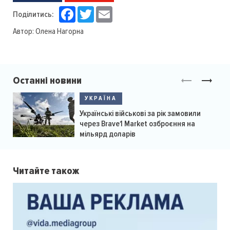
Facebook
Twitter
Email
Поділитись:
Автор:
Олена Нагорна
Останні новини
УКРАЇНА
Українські військові за рік замовили
через Brave1 Market озброєння на
мільярд доларів
Читайте також