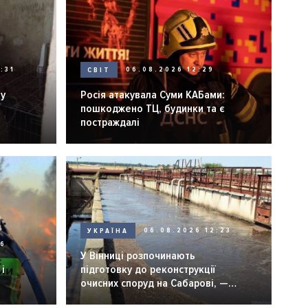
:31
СВІТ
06.08.2026 12:29
ну
Росія атакувала Суми КАБами:
пошкоджено ТЦ, будинки та є
постраждалі
УКРАЇНА
06.08.2026 12:23
26
У Вінниці розпочинають
і
підготовку до реконструкції
очисних споруд на Сабарові, —
мер Вінниці.