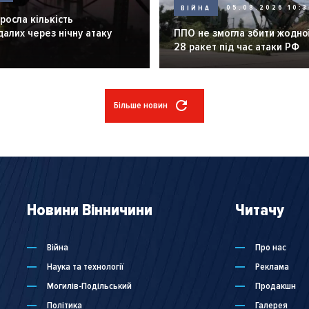
ВІЙНА
05.08.2026 10:3
зросла кількість
алих через нічну атаку
ППО не змогла збити жодної
28 ракет під час атаки РФ
Більше новин
Новини Вінничини
Читачу
Війна
Про нас
Наука та технології
Реклама
Могилів-Подільський
Продакшн
Політика
Галерея