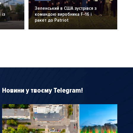
6
Зеленський в США зустрівся з
 із
командою виробника F-16 і
ракет до Patriot
Новини у твоєму Telegram!