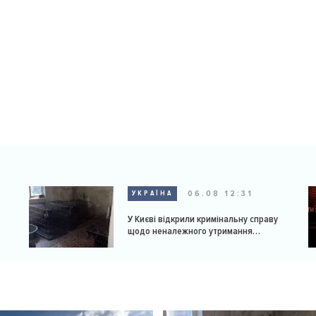
06.08 12:31
УКРАЇНА
У Києві відкрили кримінальну справу
щодо неналежного утримання
доберманів у розпліднику