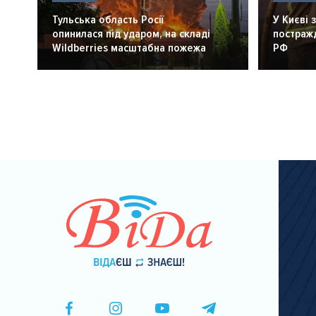
Тульська область Росії
У Києві 
опинилася під ударом, на складі
постражд
Wildberries масштабна пожежа
РФ
Розбивка
на
сторінки