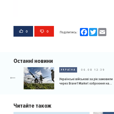
Facebook
Twitter
Email
0
0
Поділитись:
Останні новини
06.08 12:39
УКРАЇНА
Українські військові за рік замовили
через Brave1 Market озброєння на
мільярд доларів
Читайте також