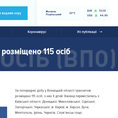
EUR
52,10
Могилів-
з вадами зору
23°C
Подільський
USD
44,95
Коронавірус
Усі публікації
 розміщено 115 осіб
За попередню добу у Вінницькій області транзитом
розміщено 115 осіб, з них 8 дітей. Біженці перемістились з
Київської області, Донецької, Миколаївської, Одеської,
Запорізької, Черкаської, м. Харків, м. Херсон, Буча,
Мелітополь, Ірпінь, Чернігів, Слов'янськ тощо.