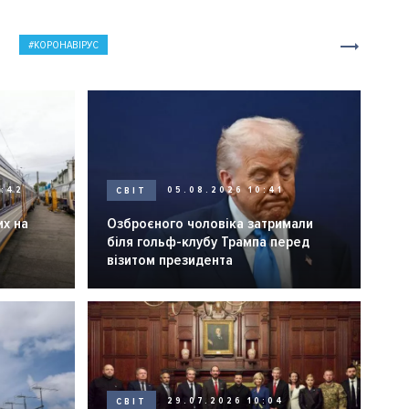
КОРОНАВІРУС
0:42
СВІТ
05.08.2026 10:41
их на
Озброєного чоловіка затримали
біля гольф-клубу Трампа перед
візитом президента
СВІТ
29.07.2026 10:04