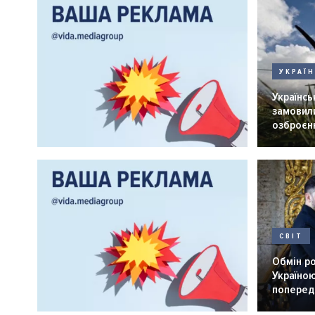
УКРАЇ
Українськ
замовили
озброєнн
СВІТ
Обмін р
Україною
попередн