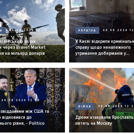
НА
06.08.2026 12:39
УКРАЇНА
06.08.2026 12
і військові за рік
У Києві відкрили криміналь
 через Brave1 Market
справу щодо неналежного
я на мільярд доларів
утримання доберманів у
розпліднику
06.08.2026 12:28
ВІЙНА
06.08.2026 12:
озвідданими між США та
 відновився до
Дрони атакували Ярославль 
ього рівня, - Politico
летять на Москву