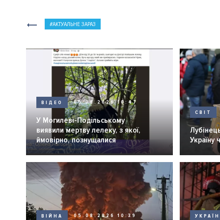
АКТУАЛЬНЕ ЗАРАЗ
ВІДЕО
05.08.2026 10:47
СВІТ
У Могилеві-Подільському
виявили мертву лелеку, з якої,
Лубінець
ймовірно, познущалися
Україну 
ВІЙНА
05.08.2026 10:39
УКРАЇ