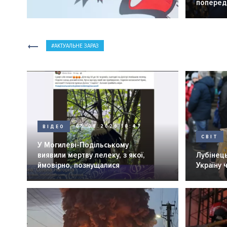
попередн
АКТУАЛЬНЕ ЗАРАЗ
ВІДЕО
05.08.2026 10:47
СВІТ
У Могилеві-Подільському
виявили мертву лелеку, з якої,
Лубінець
ймовірно, познущалися
Україну 