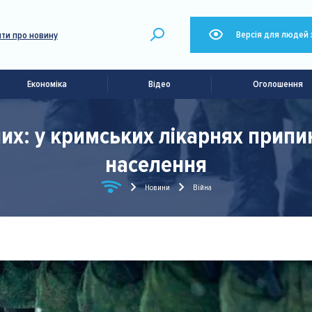
Версія для людей 
ти про новину
Економіка
Відео
Оголошення
них: у кримських лікарнях прип
населення
Новини
Війна