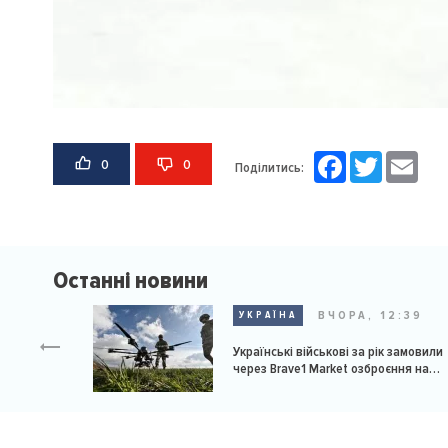
Facebook
Twitter
Email
0
0
Поділитись:
Останні новини
ВЧОРА, 12:39
УКРАЇНА
Українські військові за рік замовили
через Brave1 Market озброєння на
мільярд доларів