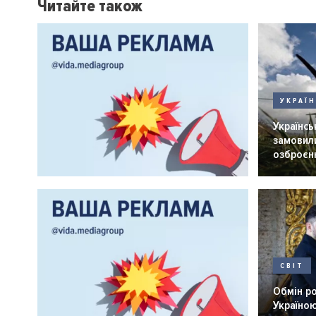
Читайте також
УКРАЇ
Українськ
замовили
озброєнн
СВІТ
Обмін р
Україною