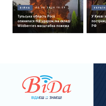
ВІЙНА
05.08.2026 10:39
УКРАЇ
Тульська область Росії
У Києві 
опинилася під ударом, на складі
постражд
Wildberries масштабна пожежа
РФ
Розбивка
на
сторінки