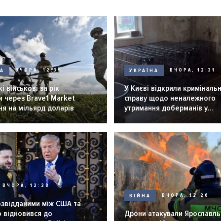
НА
ВЧОРА, 12:39
УКРАЇНА
ВЧОРА, 12:31
і військові за рік
У Києві відкрили криміналь
 через Brave1 Market
справу щодо неналежного
я на мільярд доларів
утримання доберманів у
розпліднику
ВЧОРА, 12:28
ВІЙНА
ВЧОРА, 12:26
озвідданими між США та
 відновився до
Дрони атакували Ярославль 