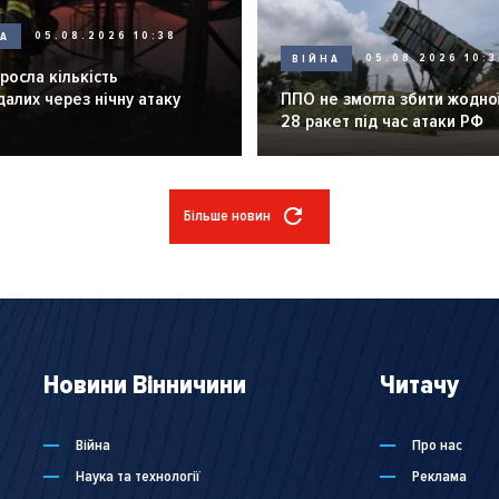
НА
05.08.2026 10:38
ВІЙНА
05.08.2026 10:3
зросла кількість
алих через нічну атаку
ППО не змогла збити жодної
28 ракет під час атаки РФ
Більше новин
Новини Вінничини
Читачу
Війна
Про нас
Наука та технології
Реклама