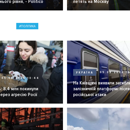
ього рівня, - Politico
летять на Москву
ПОЛІТИКА
УКРАЇНА
05.08.2026 1
05.08.2026 10:44
На Київщині виявили загибл
: 8,4 млн покинули
залізничній платформі після
через агресію Росії
російської атаки