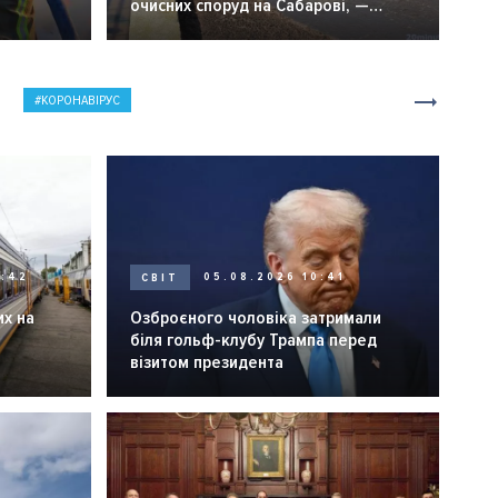
очисних споруд на Сабарові, —
мер Вінниці.
КОРОНАВІРУС
0:42
СВІТ
05.08.2026 10:41
их на
Озброєного чоловіка затримали
біля гольф-клубу Трампа перед
візитом президента