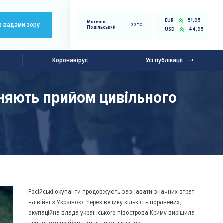
EUR
51,95
Могилів-
з вадами зору
22°C
Подільський
USD
44,95
Коронавірус
Усі публікації
иняють прийом цивільного
Російські окупанти продовжують зазнавати значних втрат
на війні з Україною. Через велику кількість поранених,
окупаційна влада українського півострова Криму вирішила
припинити прийом цивільних у лікарнях.