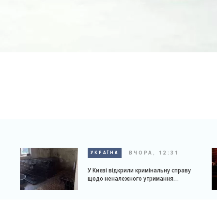
ВЧОРА, 12:31
УКРАЇНА
У Києві відкрили кримінальну справу
щодо неналежного утримання
доберманів у розпліднику