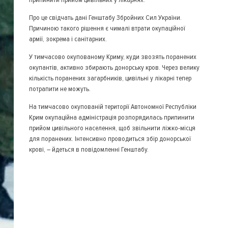
Про це свідчать дані Генштабу Збройних Сил України.
Причиною такого рішення є чималі втрати окупаційної
армії, зокрема і санітарних.
У тимчасово окупованому Криму, куди звозять поранених
окупантів, активно збирають донорську кров. Через велику
кількість поранених загарбників, цивільні у лікарні тепер
потрапити не можуть.
На тимчасово окупованій території Автономної Республіки
Крим окупаційна адміністрація розпорядилась припинити
прийом цивільного населення, щоб звільнити ліжко-місця
для поранених. Інтенсивно проводиться збір донорської
крові, – йдеться в повідомленні Генштабу.