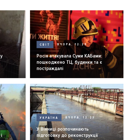
СВІТ
ВЧОРА, 12:29
ну
Росія атакувала Суми КАБами:
пошкоджено ТЦ, будинки та є
постраждалі
УКРАЇНА
ВЧОРА, 12:23
У Вінниці розпочинають
і
підготовку до реконструкції