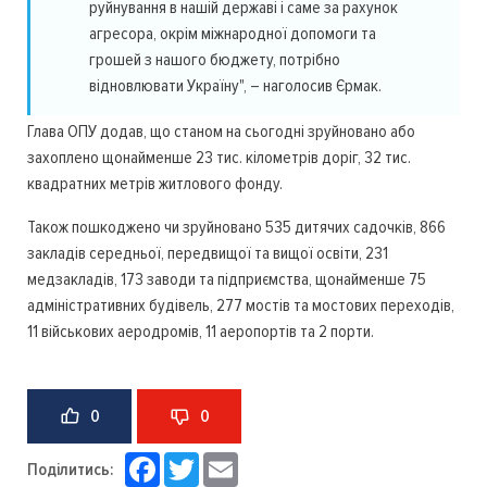
руйнування в нашій державі і саме за рахунок
агресора, окрім міжнародної допомоги та
грошей з нашого бюджету, потрібно
відновлювати Україну", – наголосив Єрмак.
Глава ОПУ додав, що станом на сьогодні зруйновано або
захоплено щонайменше 23 тис. кілометрів доріг, 32 тис.
квадратних метрів житлового фонду.
Також пошкоджено чи зруйновано 535 дитячих садочків, 866
закладів середньої, передвищої та вищої освіти, 231
медзакладів, 173 заводи та підприємства, щонайменше 75
адміністративних будівель, 277 мостів та мостових переходів,
11 військових аеродромів, 11 аеропортів та 2 порти.
0
0
Facebook
Twitter
Email
Поділитись: