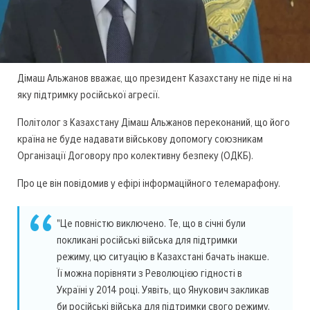
Дімаш Альжанов вважає, що президент Казахстану не піде ні на
яку підтримку російської агресії.
Політолог з Казахстану Дімаш Альжанов переконаний, що його
країна не буде надавати військову допомогу союзникам
Організації Договору про колективну безпеку (ОДКБ).
Про це він повідомив у ефірі інформаційного телемарафону.
"Це повністю виключено. Те, що в січні були
покликані російські війська для підтримки
режиму, цю ситуацію в Казахстані бачать інакше.
Її можна порівняти з Революцією гідності в
Україні у 2014 році. Уявіть, що Янукович закликав
би російські війська для підтримки свого режиму.