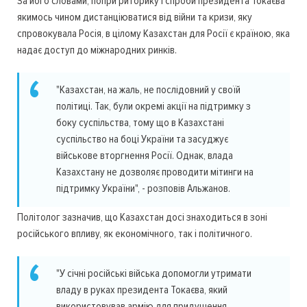
За його словами, попри риторику і спроби президента Токаєва
якимось чином дистанціюватися від війни та кризи, яку
спровокувала Росія, в цілому Казахстан для Росії є країною, яка
надає доступ до міжнародних ринків.
"Казахстан, на жаль, не послідовний у своїй
політиці. Так, були окремі акції на підтримку з
боку суспільства, тому що в Казахстані
суспільство на боці України та засуджує
військове вторгнення Росії. Однак, влада
Казахстану не дозволяє проводити мітинги на
підтримку України", - розповів Альжанов.
Політолог зазначив, що Казахстан досі знаходиться в зоні
російського впливу, як економічного, так і політичного.
"У січні російські війська допомогли утримати
владу в руках президента Токаєва, який
використовував армію для придушення