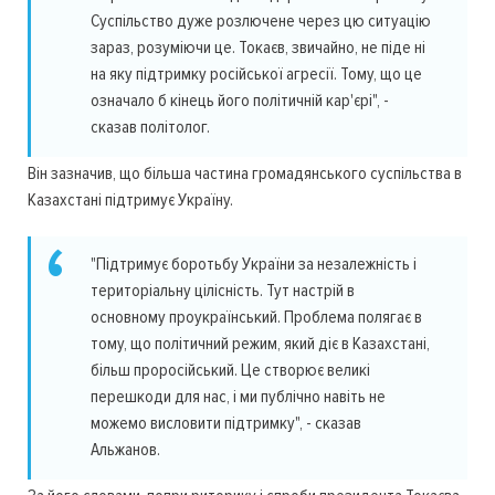
Суспільство дуже розлючене через цю ситуацію
зараз, розуміючи це. Токаєв, звичайно, не піде ні
на яку підтримку російської агресії. Тому, що це
означало б кінець його політичній кар'єрі", -
сказав політолог.
Він зазначив, що більша частина громадянського суспільства в
Казахстані підтримує Україну.
"Підтримує боротьбу України за незалежність і
територіальну цілісність. Тут настрій в
основному проукраїнський. Проблема полягає в
тому, що політичний режим, який діє в Казахстані,
більш проросійський. Це створює великі
перешкоди для нас, і ми публічно навіть не
можемо висловити підтримку", - сказав
Альжанов.