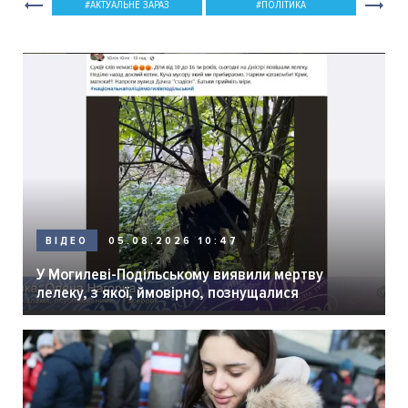
АКТУАЛЬНЕ ЗАРАЗ
ПОЛІТИКА
05.08.2026 10:47
ВІДЕО
У Могилеві-Подільському виявили мертву
лелеку, з якої, ймовірно, познущалися