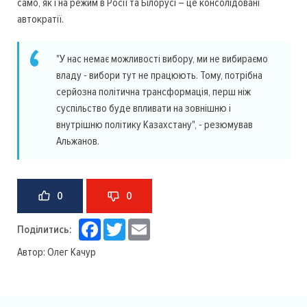
само, як і на режим в Росії та Білорусі – це консолідовані
автократії.
"У нас немає можливості вибору, ми не вибираємо
владу - вибори тут не працюють. Тому, потрібна
серйозна політична трансформація, перш ніж
суспільство буде впливати на зовнішню і
внутрішню політику Казахстану", - резюмував
Альжанов.
0
0
Facebook
Twitter
Email
Поділитись:
Автор:
Олег Качур