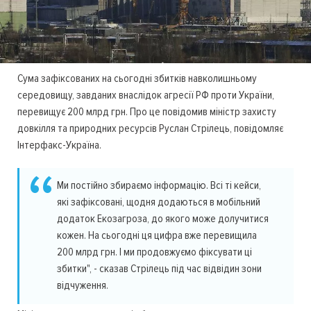
Сума зафіксованих на сьогодні збитків навколишньому
середовищу, завданих внаслідок агресії РФ проти України,
перевищує 200 млрд грн. Про це повідомив міністр захисту
довкілля та природних ресурсів Руслан Стрілець, повідомляє
Інтерфакс-Україна.
Ми постійно збираємо інформацію. Всі ті кейси,
які зафіксовані, щодня додаються в мобільний
додаток Екозагроза, до якого може долучитися
кожен. На сьогодні ця цифра вже перевищила
200 млрд грн. І ми продовжуємо фіксувати ці
збитки", - сказав Стрілець під час відвідин зони
відчуження.