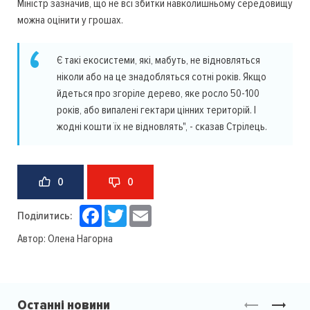
Міністр зазначив, що не всі збитки навколишньому середовищу
можна оцінити у грошах.
Є такі екосистеми, які, мабуть, не відновляться
ніколи або на це знадобляться сотні років. Якщо
йдеться про згоріле дерево, яке росло 50-100
років, або випалені гектари цінних територій. І
жодні кошти їх не відновлять", - сказав Стрілець.
0
0
Facebook
Twitter
Email
Поділитись:
Автор:
Олена Нагорна
Останні новини