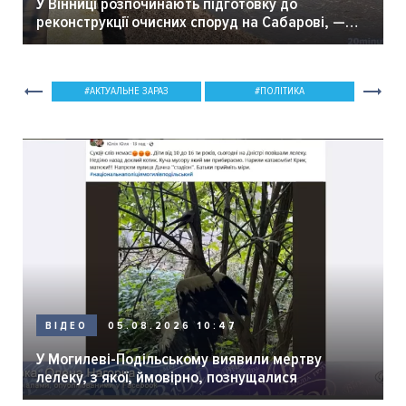
У Вінниці розпочинають підготовку до
реконструкції очисних споруд на Сабарові, —
мер Вінниці.
АКТУАЛЬНЕ ЗАРАЗ
ПОЛІТИКА
05.08.2026 10:47
ВІДЕО
У Могилеві-Подільському виявили мертву
лелеку, з якої, ймовірно, познущалися