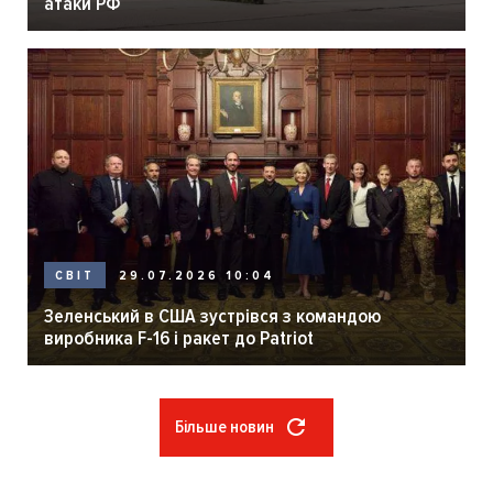
атаки РФ
29.07.2026 10:04
СВІТ
Зеленський в США зустрівся з командою
виробника F-16 і ракет до Patriot
Більше новин
Розбивка
на
сторінки