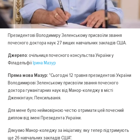
Президентові Володимиру Зеленському присвоїли звання
почесного доктора наук 27 вищих навчальних закладів США.
Джерело
: очільниця почесного консульства України у
Філадельфії
Ірина Мазур
Пряма мова Мазур:
"Сьогодні 12 травня президентові України
Володимирові Зеленському присвоїли звання почесного
доктора гуманітарних наук від Манор-коледжу в місті
Дженкінтаун, Пенсильванія.
Для мене було неймовірною честю отримати цей почесний
диплом від імені Президента України.
Дякуємо Манор-коледжу за ініціативу, яку тепер підтримують
ще 26 навчальних закладів США".