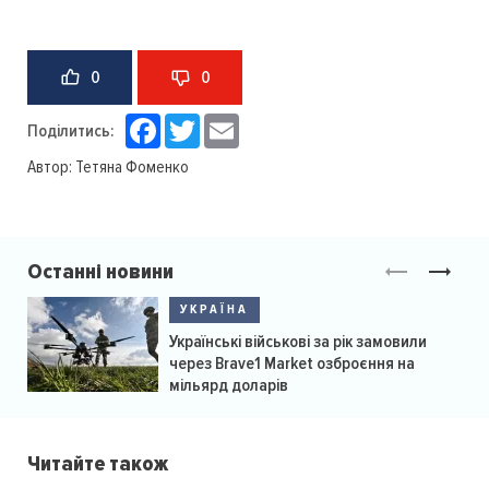
0
0
Facebook
Twitter
Email
Поділитись:
Автор:
Тетяна Фоменко
Останні новини
УКРАЇНА
Українські військові за рік замовили
через Brave1 Market озброєння на
мільярд доларів
Читайте також