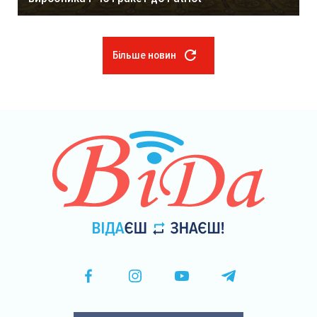
Більше новин
Розбивка
на
сторінки