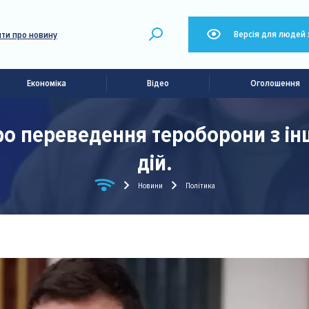
Версія для людей 
ти про новину
Економіка
Відео
Оголошення
ро переведення тероборони з ін
дій.
Новини
Політика