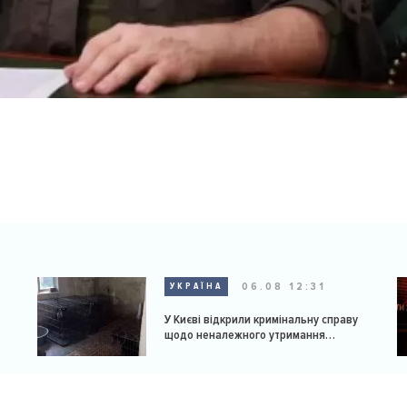
06.08 12:31
УКРАЇНА
У Києві відкрили кримінальну справу
щодо неналежного утримання
доберманів у розпліднику