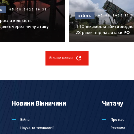
НА
05.08.2026 10:38
ВІЙНА
05.08.2026 10:3
зросла кількість
алих через нічну атаку
ППО не змогла збити жодної
28 ракет під час атаки РФ
Більше новин
Новини Вінничини
Читачу
Війна
Про нас
Наука та технології
Реклама