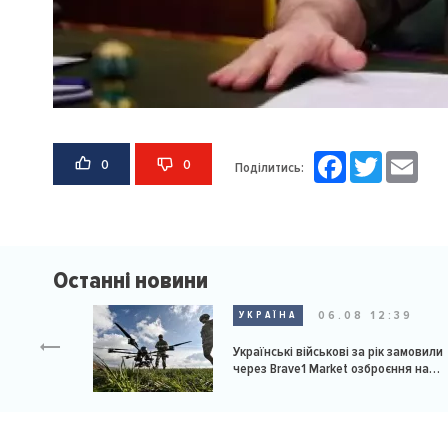
Facebook
Twitter
Email
0
0
Поділитись:
Останні новини
06.08 12:39
УКРАЇНА
Українські військові за рік замовили
через Brave1 Market озброєння на
мільярд доларів