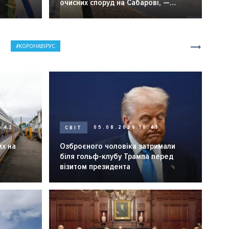
очисних споруд на Сабарові, —
мер Вінниці.
КОРОНАВІРУС
0:42
СВІТ
05.08.2026 10:41
их на
Озброєного чоловіка затримали
біля гольф-клубу Трампа перед
візитом президента