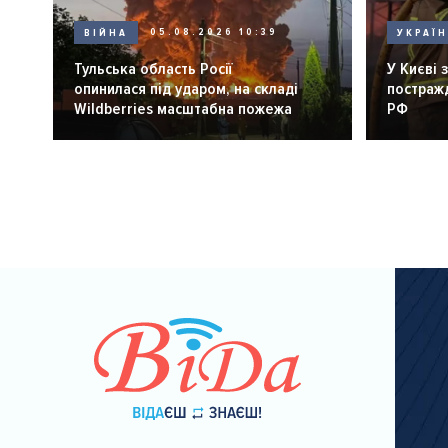
ВІЙНА
05.08.2026 10:39
УКРАЇ
Тульська область Росії
У Києві 
опинилася під ударом, на складі
постражд
Wildberries масштабна пожежа
РФ
Розбивка
на
сторінки