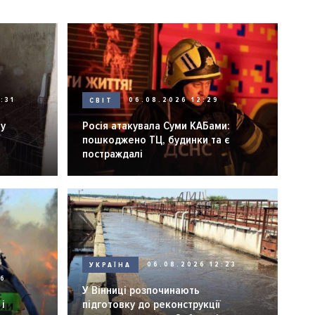
:31
СВІТ
06.08.2026 12:29
ну
Росія атакувала Суми КАБами:
пошкоджено ТЦ, будинки та є
постраждалі
УКРАЇНА
06.08.2026 12:23
26
У Вінниці розпочинають
і
підготовку до реконструкції