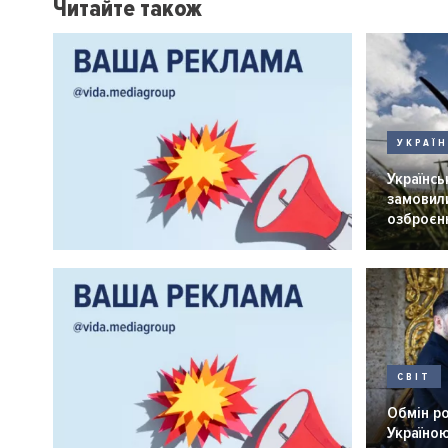
Читайте також
УКРАЇ
Українськ
замовили
озброєнн
СВІТ
Обмін р
Україною