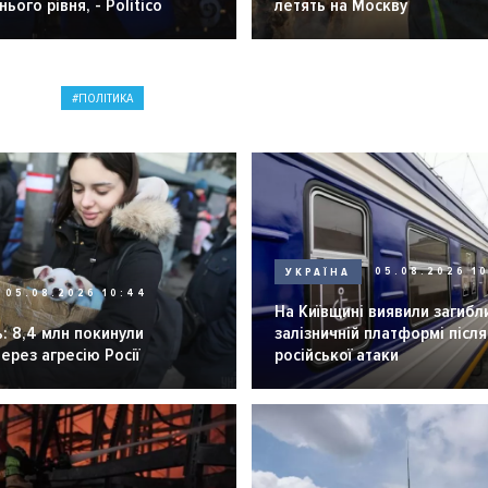
ього рівня, - Politico
летять на Москву
ПОЛІТИКА
УКРАЇНА
05.08.2026 1
05.08.2026 10:44
На Київщині виявили загибл
: 8,4 млн покинули
залізничній платформі після
через агресію Росії
російської атаки