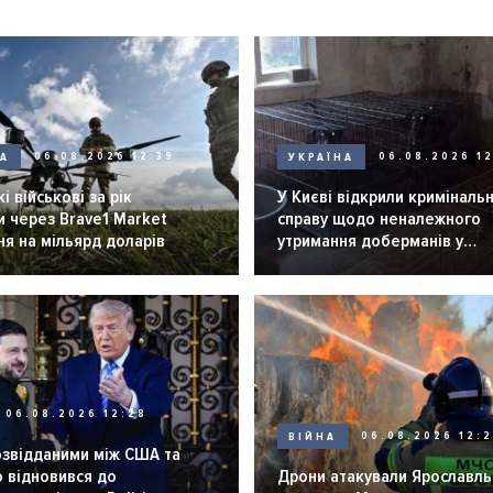
НА
06.08.2026 12:39
УКРАЇНА
06.08.2026 12
і військові за рік
У Києві відкрили криміналь
 через Brave1 Market
справу щодо неналежного
я на мільярд доларів
утримання доберманів у
розпліднику
06.08.2026 12:28
ВІЙНА
06.08.2026 12:
озвідданими між США та
 відновився до
Дрони атакували Ярославль 