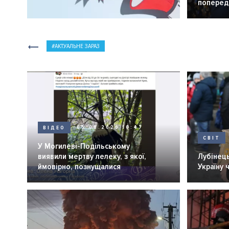
попередн
АКТУАЛЬНЕ ЗАРАЗ
ВІДЕО
05.08.2026 10:47
СВІТ
У Могилеві-Подільському
виявили мертву лелеку, з якої,
Лубінець
ймовірно, познущалися
Україну 