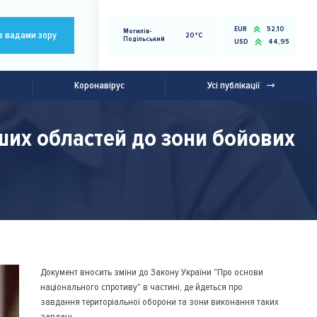
EUR
52,10
Могилів-
з вадами зору
20°C
Подільський
USD
44,95
Коронавірус
Усі публікації
ших областей до зони бойових
Документ вносить зміни до Закону України "Про основи
національного спротиву" в частині, де йдеться про
завдання територіальної оборони та зони виконання таких
завдань.