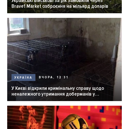
Українські військові за рік замовили через
Brave1 Market озброєння на мільярд доларів
ВЧОРА, 12:31
УКРАЇНА
У Києві відкрили кримінальну справу щодо
неналежного утримання доберманів у
розпліднику