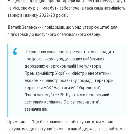
Місцева влада відповідає за тарифи на тепло і на гарячу воду. І
на місцевому рівні має бути забезпечена така сама незмінність
тарифів і взимку 2022-23 років".
Деталі: Зеленський повідомив, що уряд утворює штаб для
підготовки до наступного опалювального сезону.
Це рішення ухвалене за результатами наради з
представниками уряду і наших найбільших
державних енергокомпаній і регуляторів.
Прем’єр-міністр України, міністри енергетики і
економіки, міністр розвитку громад і територій,
керівники НАК "Нафтогазу", "Укренерго",
"Енергоатому" і НКРЕ. Був також і профільний
заступник керівника Офісу президента", -
зазначив він.
Пряма мова: "Що б не планували собі окупанти, ми маємо
готуватись до наступної зими – в нашій державі, на своїй землі,