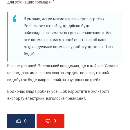
для всіх наших громадян".
В умовах, які ми маємо наразі через агресію
Росії, через цю війну, це дійсно буде
найскладніша зима за всі роки незалежності. Але
все нормально, маємо пройти її так, щоб наші
люди відчували нормальну роботу держави. Так і
буде".
Більше деталей: Зеленський повідомив, що в цей час Україна
не продаватиме газ і вугілля за кордон, весь внутрішній
видобуток буде направлений на внутрішні потреби.
Водночас влада робить усе, щоб наростити можливості
експорту електрики, наголосив президент.
0
0