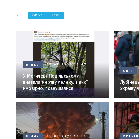
АКТУАЛЬНЕ ЗАРАЗ
ВІДЕО
05.08.2026 10:47
СВІТ
У Могилеві-Подільському
виявили мертву лелеку, з якої,
Лубінець
ймовірно, познущалися
Україну 
ВІЙНА
05.08.2026 10:39
УКРАЇ