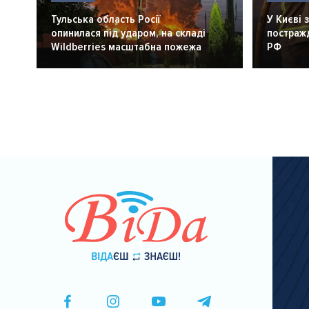
Тульська область Росії
У Києві 
опинилася під ударом, на складі
постражд
Wildberries масштабна пожежа
РФ
Розбивка
на
сторінки