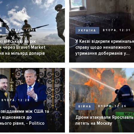
НА
ВЧОРА, 12:39
УКРАЇНА
ВЧОРА, 12:31
і військові за рік
У Києві відкрили криміналь
 через Brave1 Market
справу щодо неналежного
я на мільярд доларів
утримання доберманів у
розпліднику
ВЧОРА, 12:28
ВІЙНА
ВЧОРА, 12:26
озвідданими між США та
 відновився до
Дрони атакували Ярославль 
ього рівня, - Politico
летять на Москву