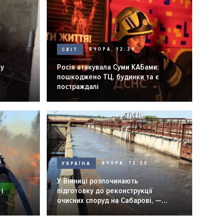
СВІТ
ВЧОРА, 12:29
ну
Росія атакувала Суми КАБами:
пошкоджено ТЦ, будинки та є
постраждалі
УКРАЇНА
ВЧОРА, 12:23
У Вінниці розпочинають
і
підготовку до реконструкції
очисних споруд на Сабарові, —
мер Вінниці.