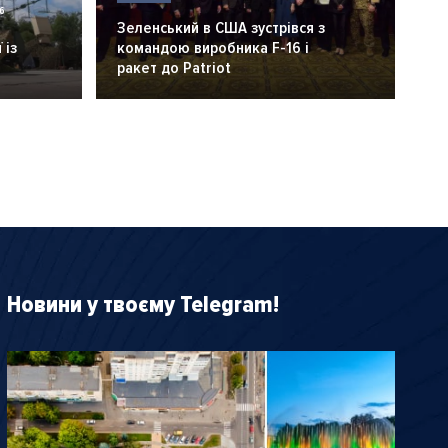
6
Зеленський в США зустрівся з
 із
командою виробника F-16 і
ракет до Patriot
Новини у твоєму Telegram!