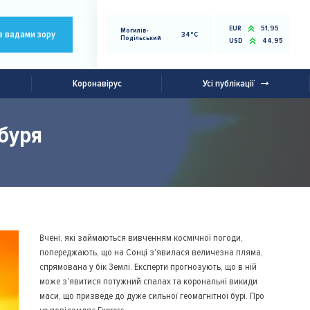
EUR
51,95
Могилів-
з вадами зору
34°C
Подільський
USD
44,95
Коронавірус
Усі публікації
буря
Вчені, які займаються вивченням космічної погоди,
попереджають, що на Сонці з'явилася величезна пляма,
спрямована у бік Землі. Експерти прогнозують, що в ній
може з'явитися потужний спалах та корональні викиди
маси, що призведе до дуже сильної геомагнітної бурі. Про