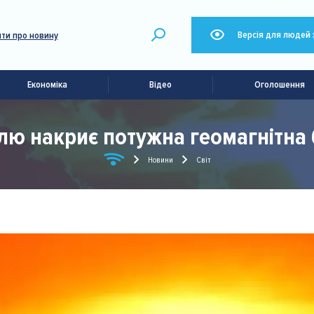
Версія для людей 
ти про новину
Економіка
Відео
Оголошення
лю накриє потужна геомагнітна 
Новини
Світ