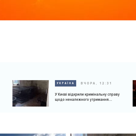
ВЧОРА, 12:31
УКРАЇНА
У Києві відкрили кримінальну справу
щодо неналежного утримання
доберманів у розпліднику