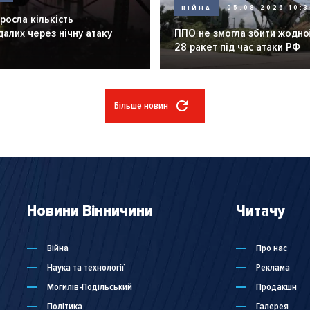
ВІЙНА
05.08.2026 10:3
зросла кількість
алих через нічну атаку
ППО не змогла збити жодної
28 ракет під час атаки РФ
Більше новин
Новини Вінничини
Читачу
Війна
Про нас
Наука та технології
Реклама
Могилів-Подільський
Продакшн
Політика
Галерея