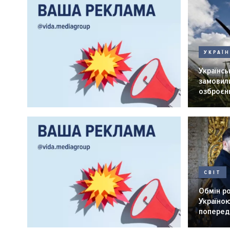
УКРАЇ
Українськ
замовили
озброєнн
СВІТ
Обмін р
Україною
попередн