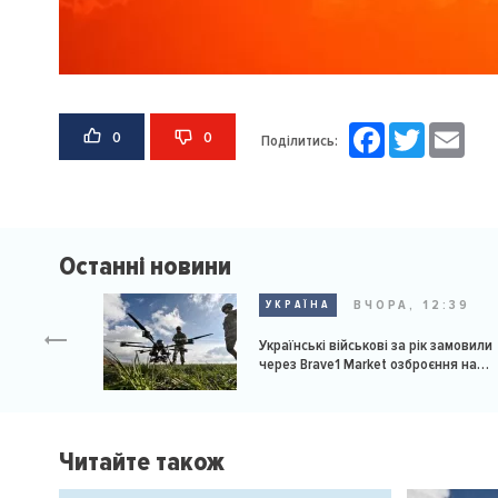
Facebook
Twitter
Email
0
0
Поділитись:
Останні новини
ВЧОРА, 12:39
УКРАЇНА
Українські військові за рік замовили
через Brave1 Market озброєння на
мільярд доларів
Читайте також