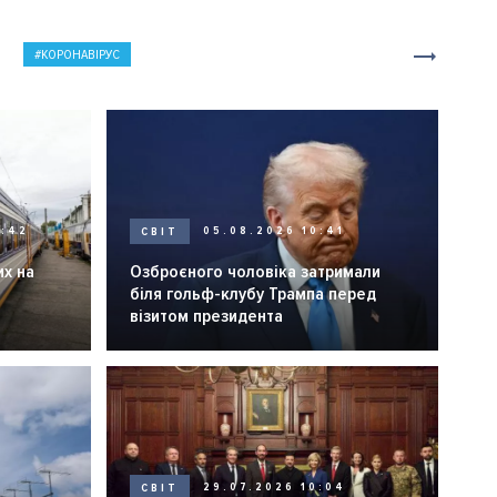
КОРОНАВІРУС
0:42
СВІТ
05.08.2026 10:41
их на
Озброєного чоловіка затримали
біля гольф-клубу Трампа перед
візитом президента
СВІТ
29.07.2026 10:04