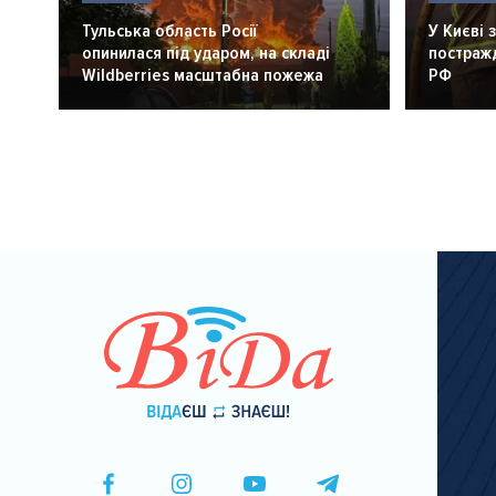
Тульська область Росії
У Києві 
опинилася під ударом, на складі
постражд
Wildberries масштабна пожежа
РФ
Розбивка
на
сторінки