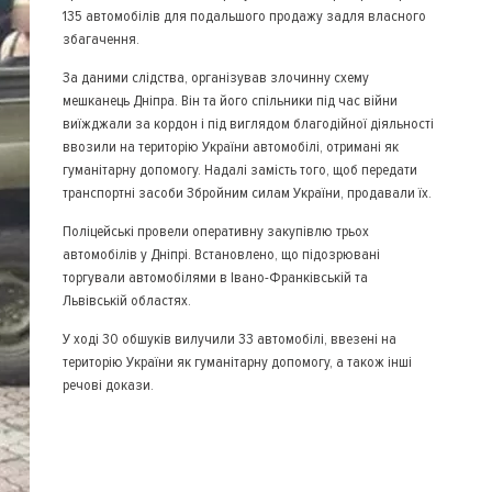
135 автомобілів для подальшого продажу задля власного
збагачення.
За даними слідства, організував злочинну схему
мешканець Дніпра. Він та його спільники під час війни
виїжджали за кордон і під виглядом благодійної діяльності
ввозили на територію України автомобілі, отримані як
гуманітарну допомогу. Надалі замість того, щоб передати
транспортні засоби Збройним силам України, продавали їх.
Поліцейські провели оперативну закупівлю трьох
автомобілів у Дніпрі. Встановлено, що підозрювані
торгували автомобілями в Івано-Франківській та
Львівській областях.
У ході 30 обшуків вилучили 33 автомобілі, ввезені на
територію України як гуманітарну допомогу, а також інші
речові докази.