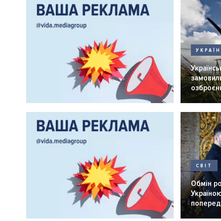
УКРАЇ
Українськ
замовили
озброєнн
СВІТ
Обмін р
Україною
попередн