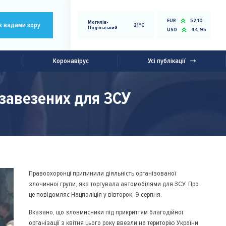
EUR
52,10
Могилів-
з вадами зору
21°C
Подільський
USD
44,95
Коронавірус
Усі публікації
 завезених для ЗСУ
Правоохоронці припинили діяльність організованої
злочинної групи, яка торгувала автомобілями для ЗСУ. Про
це повідомляє Нацполіція у вівторок, 9 серпня.
Вказано, що зловмисники під прикриттям благодійної
організації з квітня цього року ввезли на територію України