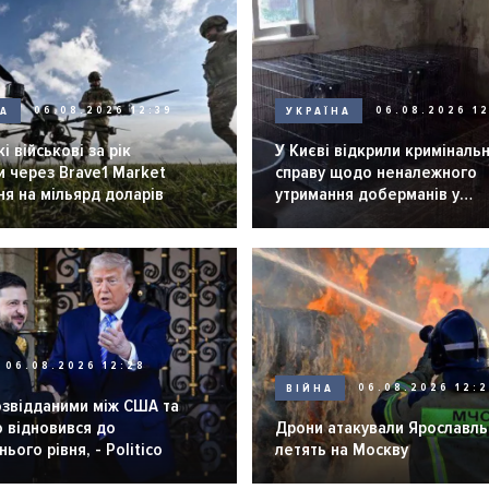
НА
06.08.2026 12:39
УКРАЇНА
06.08.2026 12
і військові за рік
У Києві відкрили криміналь
 через Brave1 Market
справу щодо неналежного
я на мільярд доларів
утримання доберманів у
розпліднику
06.08.2026 12:28
ВІЙНА
06.08.2026 12:
озвідданими між США та
 відновився до
Дрони атакували Ярославль 
ього рівня, - Politico
летять на Москву