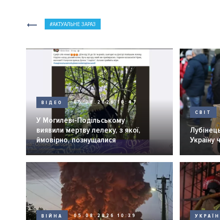
АКТУАЛЬНЕ ЗАРАЗ
ВІДЕО
05.08.2026 10:47
СВІТ
У Могилеві-Подільському
виявили мертву лелеку, з якої,
Лубінець
ймовірно, познущалися
Україну 
ВІЙНА
05.08.2026 10:39
УКРАЇ