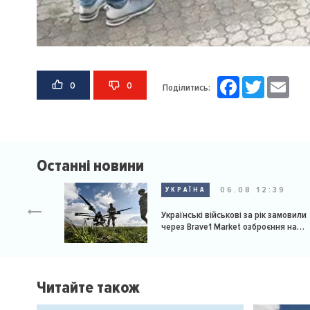
Facebook
Twitter
Email
0
0
Поділитись:
Останні новини
06.08 12:39
УКРАЇНА
Українські військові за рік замовили
через Brave1 Market озброєння на
мільярд доларів
Читайте також