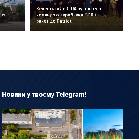
6
Зеленський в США зустрівся з
 із
командою виробника F-16 і
ракет до Patriot
Новини у твоєму Telegram!