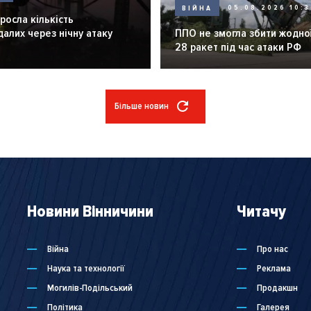
ВІЙНА
05.08.2026 10:3
зросла кількість
алих через нічну атаку
ППО не змогла збити жодної
28 ракет під час атаки РФ
Більше новин
Новини Вінничини
Читачу
Війна
Про нас
Наука та технології
Реклама
Могилів-Подільський
Продакшн
Політика
Галерея