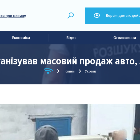
Версія для людей 
ти про новину
Економіка
Відео
Оголошення
анізував масовий продаж авто,
Новини
Україна