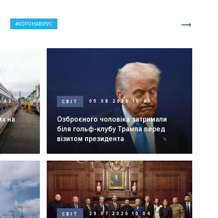
КОРОНАВІРУС
0:42
СВІТ
05.08.2026 10:41
их на
Озброєного чоловіка затримали
біля гольф-клубу Трампа перед
візитом президента
СВІТ
29.07.2026 10:04