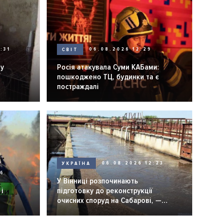
:31
СВІТ
06.08.2026 12:29
ну
Росія атакувала Суми КАБами:
пошкоджено ТЦ, будинки та є
постраждалі
УКРАЇНА
06.08.2026 12:23
26
У Вінниці розпочинають
і
підготовку до реконструкції
очисних споруд на Сабарові, —
мер Вінниці.