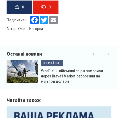
0
0
Facebook
Twitter
Email
Поділитись:
Автор:
Олена Нагорна
Останні новини
УКРАЇНА
Українські військові за рік замовили
через Brave1 Market озброєння на
мільярд доларів
Читайте також