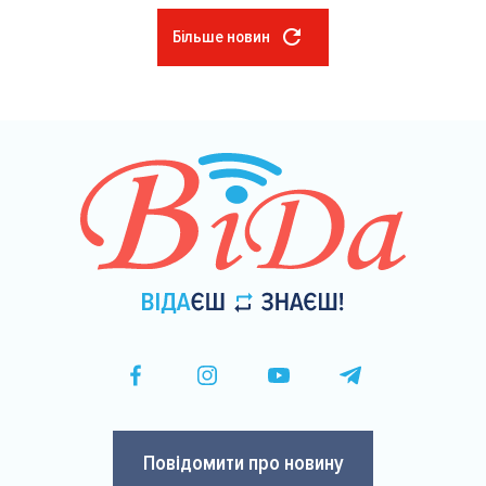
Більше новин
Розбивка
на
сторінки
Повідомити про новину