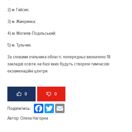
2) м. Гайсин;
3) м. Жмеринка;
4) м. Могилів-Подільський;
5) м. Тульчин.
За словами очільника області, попередньо визначено 18
закладів освіти, на базі яких будуть створені тимчасові
екзаменаційні центри.
0
0
Facebook
Twitter
Email
Поділитись:
Автор:
Олена Нагорна