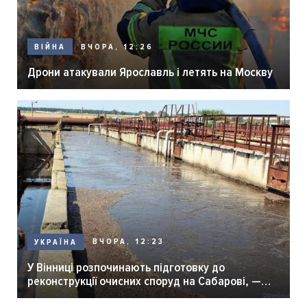
ВЧОРА, 12:26
ВІЙНА
Дрони атакували Ярославль і летять на Москву
ВЧОРА, 12:23
УКРАЇНА
У Вінниці розпочинають підготовку до
реконструкції очисних споруд на Сабарові, —
мер Вінниці.