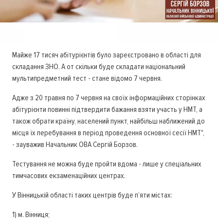
Майже 17 тисяч абітурієнтів було зареєстровано в області для
складання ЗНО. А от скільки буде складати національний
мультипредметний тест - стане відомо 7 червня.
Адже з 20 травня по 7 червня на своїх інформаційних сторінках
абітурієнти повинні підтвердити бажання взяти участь у НМТ, а
також обрати країну, населений пункт, найбільш наближений до
місця їх перебування в період проведення основної сесії НМТ",
- зауважив Начальник ОВА Сергій Борзов.
Тестування не можна буде пройти вдома - лише у спеціальних
тимчасових екзаменаційних центрах.
У Вінницькій області таких центрів буде п’яти містах:
1) м. Вінниця;