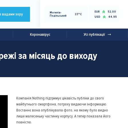
EUR
52,00
Могилів-
з вадами зору
37°C
Подільський
USD
44,95
Коронавірус
Усі публікації
ежі за місяць до виходу
Компанія Nothing підтримує цікавість публіки до свого
майбутнього смартфона, потроху видаючи інформацію.
Востаннє вона опублікувала фото, на якому було видно
лише малесеньку частинку корпусу. А тепер показала його
повністю.