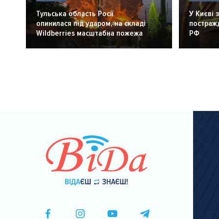
Тульська область Росії
У Києві 
опинилася під ударом, на складі
постражд
Wildberries масштабна пожежа
РФ
Розбивка
на
сторінки