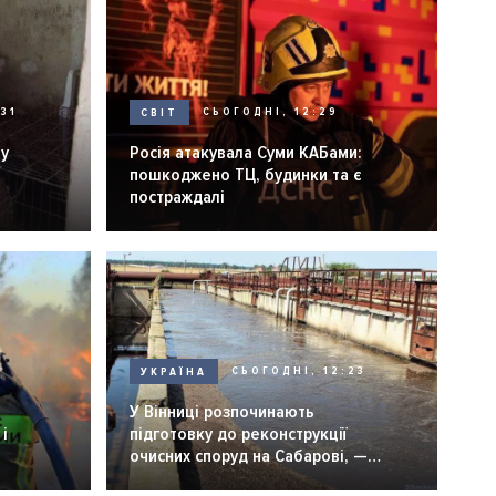
31
СВІТ
СЬОГОДНІ, 12:29
ну
Росія атакувала Суми КАБами:
пошкоджено ТЦ, будинки та є
постраждалі
УКРАЇНА
СЬОГОДНІ, 12:23
6
У Вінниці розпочинають
і
підготовку до реконструкції
очисних споруд на Сабарові, —
мер Вінниці.