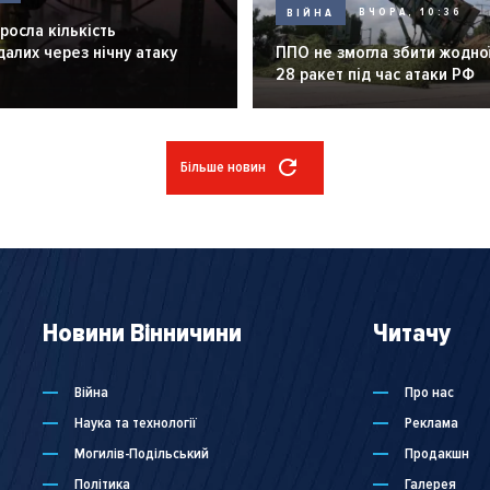
ВІЙНА
ВЧОРА, 10:36
зросла кількість
алих через нічну атаку
ППО не змогла збити жодної
28 ракет під час атаки РФ
Більше новин
Новини Вінничини
Читачу
Війна
Про нас
Наука та технології
Реклама
Могилів-Подільський
Продакшн
Політика
Галерея