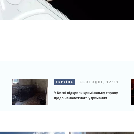
9
СЬОГОДНІ, 12:31
УКРАЇНА
У Києві відкрили кримінальну справу
щодо неналежного утримання
доберманів у розпліднику