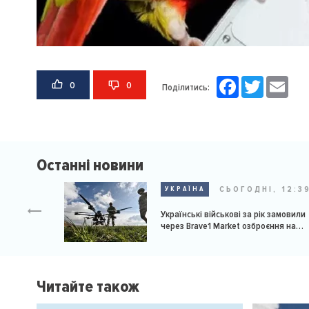
Facebook
Twitter
Email
0
0
Поділитись:
Останні новини
СЬОГОДНІ, 12:3
УКРАЇНА
Українські військові за рік замовили
через Brave1 Market озброєння на
мільярд доларів
Читайте також