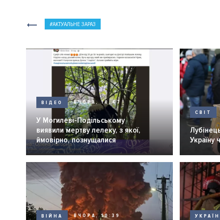
АКТУАЛЬНЕ ЗАРАЗ
ВІДЕО
ВЧОРА, 10:47
СВІТ
У Могилеві-Подільському
виявили мертву лелеку, з якої,
Лубінець
ймовірно, познущалися
Україну 
ВІЙНА
ВЧОРА, 10:39
УКРАЇ