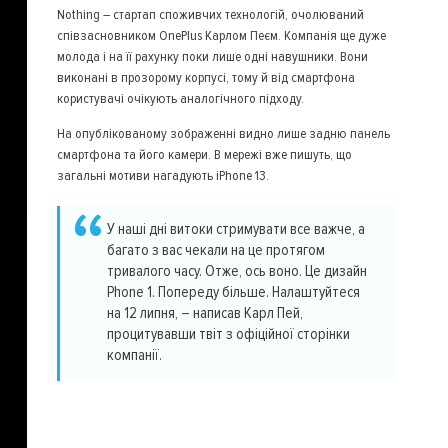
Nothing – стартап споживчих технологій, очолюваний
співзасновником OnePlus Карлом Пеєм. Компанія ще дуже
молода і на її рахунку поки лише одні навушники. Вони
виконані в прозорому корпусі, тому й від смартфона
користувачі очікують аналогічного підходу.
На опублікованому зображенні видно лише задню панель
смартфона та його камери. В мережі вже пишуть, що
загальні мотиви нагадують iPhone 13.
У наші дні витоки стримувати все важче, а
багато з вас чекали на це протягом
тривалого часу. Отже, ось воно. Це дизайн
Phone 1. Попереду більше. Налаштуйтеся
на 12 липня, – написав Карл Пей,
процитувавши твіт з офіційної сторінки
компанії.