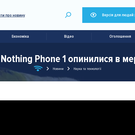
Версія для людей 
ти про новину
Економіка
Відео
Оголошення
othing Phone 1 опинилися в мер
Новини
Наука та технології