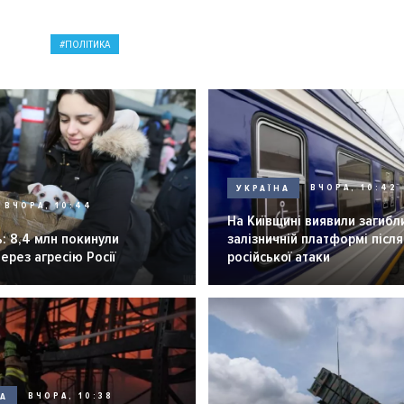
ПОЛІТИКА
УКРАЇНА
ВЧОРА, 10:42
ВЧОРА, 10:44
На Київщині виявили загибл
: 8,4 млн покинули
залізничній платформі після
через агресію Росії
російської атаки
НА
ВЧОРА, 10:38