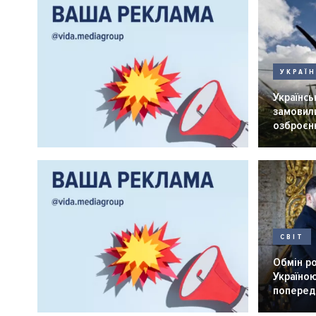
УКРАЇ
Українськ
замовили
озброєнн
СВІТ
Обмін р
Україною
попередн