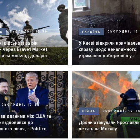
НА
СЬОГОДНІ, 12:39
УКРАЇНА
СЬОГОДНІ, 12:
і військові за рік
У Києві відкрили криміналь
 через Brave1 Market
справу щодо неналежного
я на мільярд доларів
утримання доберманів у
розпліднику
СЬОГОДНІ, 12:28
ВІЙНА
СЬОГОДНІ, 12:2
озвідданими між США та
 відновився до
Дрони атакували Ярославль 
ього рівня, - Politico
летять на Москву