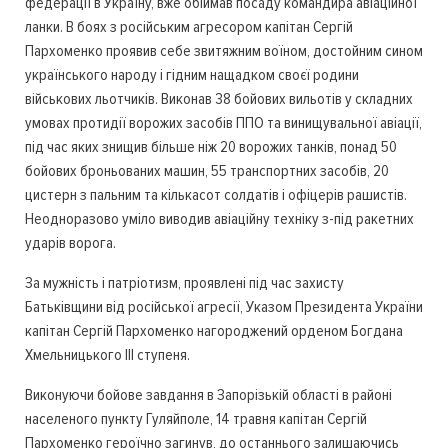
федерації в Україну, вже обіймав посаду командира авіаційної
ланки. В боях з російським агресором капітан Сергій
Пархоменко проявив себе звитяжним воїном, достойним сином
українського народу і гідним нащадком своєї родини
військових льотчиків. Виконав 38 бойових вильотів у складних
умовах протидії ворожих засобів ППО та винищувальної авіації,
під час яких знищив більше ніж 20 ворожих танків, понад 50
бойових броньованих машин, 55 транспортних засобів, 20
цистерн з пальним та кількасот солдатів і офіцерів рашистів.
Неодноразово уміло виводив авіаційну техніку з-під ракетних
ударів ворога.
За мужність і патріотизм, проявлені під час захисту
Батьківщини від російської агресії, Указом Президента України
капітан Сергій Пархоменко нагороджений орденом Богдана
Хмельницького ІІІ ступеня.
Виконуючи бойове завдання в Запорізькій області в районі
населеного пункту Гуляйполе, 14 травня капітан Сергій
Пархоменко героїчно загинув, до останнього залишаючись