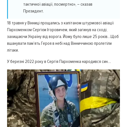
тактичної авіації, посмертно», – сказав
Президент.
18 травня у Вінниці прощались з капітаном штурмової авіації
Пархоменком Сергієм Ігоровичем, який загинув на сході,
захищаючи Україну від ворога. Йому було лише 25 років…Щоб
вшанувати пам’ять Героя в небі над Вінниччиною пролетіли
літаки.
У березні 2022 року в Сергія Пархоменка народився син…