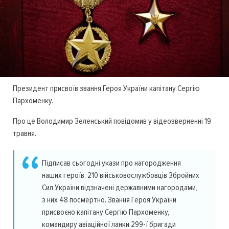
Президент присвоїв звання Героя України капітану Сергію
Пархоменку.
Про це Володимир Зеленський повідомив у відеозверненні 19
травня.
Підписав сьогодні укази про нагородження
наших героїв. 210 військовослужбовців Збройних
Сил України відзначені державними нагородами,
з них 48 посмертно. Звання Героя України
присвоєно капітану Сергію Пархоменку,
командиру авіаційної ланки 299-ї бригади