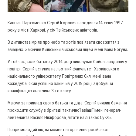
Капітан Пархоменко Сергій Ігорович народився 14 січня 1997
року в місті Харкові, у сім’ї військових авіаторів.
З дитинства мріяв про небо та хотів пов’язати своє життя з
авіацією. Закінчив Київський військовий ліцей імені Івана Богуна.
У той час, коли батько у 2014 році виконував бойові завдання у
повітрі, Сергій вступив на льотний факультет Харківського
національного університету Повітряних Сил імені Івана
Кожедуба, який успішно закінчив у 2019 році, здобувши
кваліфікацію льотчика 3-го класу.
Маючи за приклад свого батька та діда, Сергій виявив бажання
проходити службу в бригаді тактичної авіації імені генерал-
лейтенанта Василя Нікіфорова, літати на літаках Су-25.
Попри молодий вік, на момент вторгнення російської