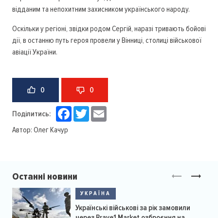
відданим та непохитним захисником українського народу.
Оскільки у регіоні, звідки родом Сергій, наразі тривають бойові
дії, в останню путь героя провели у Вінниці, столиці військової
авіації України.
0
0
Facebook
Twitter
Email
Поділитись:
Автор:
Олег Качур
Останні новини
УКРАЇНА
Українські військові за рік замовили
через Brave1 Market озброєння на