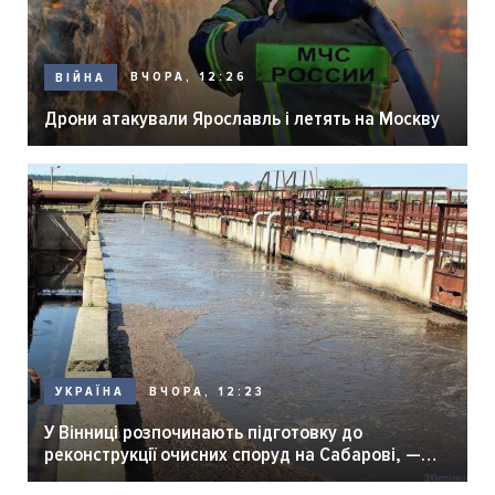
ВЧОРА, 12:26
ВІЙНА
Дрони атакували Ярославль і летять на Москву
ВЧОРА, 12:23
УКРАЇНА
У Вінниці розпочинають підготовку до
реконструкції очисних споруд на Сабарові, —
мер Вінниці.