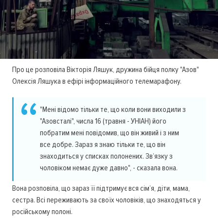
Про це розповіла Вікторія Ляшук, дружина бійця полку "Азов"
Олексія Ляшука в ефірі інформаційного телемарафону.
"Мені відомо тільки те, що коли вони виходили з
"Азовсталі", числа 16 (травня - УНІАН) його
побратим мені повідомив, що він живий і з ним
все добре. Зараз я знаю тільки те, що він
знаходиться у списках полонених. Зв’язку з
чоловіком немає дуже давно", - сказала вона.
Вона розповіла, що зараз її підтримує вся сім’я, діти, мама,
сестра. Всі переживають за своїх чоловіків, що знаходяться у
російському полоні.