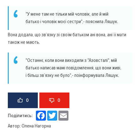
"У мене там не тільки мій чоловік, але й мій
батько і чоловік моєї сестри",- пояснила Ляшук.
Вона додала, що зв’язку зі своїм батьком ані вона, ані її мати
також не мають.
"Останнє, коли вони виходили з "Азовсталі", мій
батько написав мамі повідомлення, що вони живі,
і більш зв’язку не було",- поінформувала Ляшук.
0
0
Facebook
Twitter
Email
Поділитись:
Автор:
Олена Нагорна