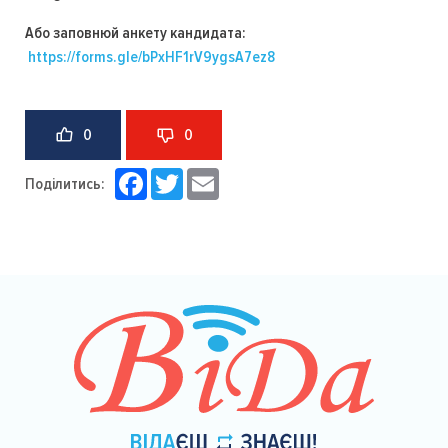
Або заповнюй анкету кандидата:
https://forms.gle/bPxHF1rV9ygsA7ez8
0
0
Facebook
Twitter
Email
Поділитись: